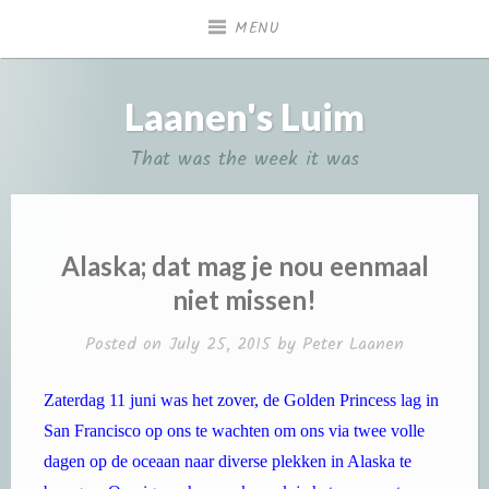
Skip
MENU
to
content
Laanen's Luim
That was the week it was
Alaska; dat mag je nou eenmaal
niet missen!
Posted on
July 25, 2015
by
Peter Laanen
Zaterdag 11 juni was het zover, de Golden Princess lag in
San Francisco op ons te wachten om ons via twee volle
dagen op de oceaan naar diverse plekken in Alaska te