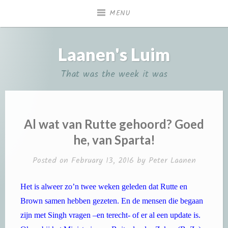
Skip
MENU
to
content
Laanen's Luim
That was the week it was
Al wat van Rutte gehoord? Goed
he, van Sparta!
Posted on
February 13, 2016
by
Peter Laanen
Het is alweer zo’n twee weken geleden dat Rutte en
Brown samen hebben gezeten. En de mensen die begaan
zijn met Singh vragen –en terecht- of er al een update is.