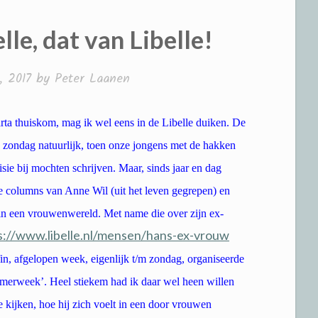
lle, dat van Libelle!
, 2017
by
Peter Laanen
rta thuiskom, mag ik wel eens in de Libelle duiken. De
 zondag natuurlijk, toen onze jongens met de hakken
isie bij mochten schrijven. Maar, sinds jaar en dag
e columns van Anne Wil (uit het leven gegrepen) en
 in een vrouwenwereld. Met name die over zijn ex-
s://www.libelle.nl/mensen/hans-ex-vrouw
n, afgelopen week, eigenlijk t/m zondag, organiseerde
merweek’. Heel stiekem had ik daar wel heen willen
e kijken, hoe hij zich voelt in een door vrouwen