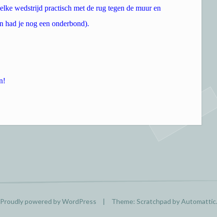
elke wedstrijd practisch met de rug tegen de muur en
n had je nog een onderbond).
n!
Proudly powered by WordPress
|
Theme: Scratchpad by
Automattic