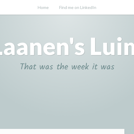
Home
Find me on LinkedIn
Laanen's Lui
That was the week it was