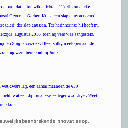
ede punt dat ik toe wilde lichten: 11), diplomatieke
onsul Generaal Gerbert Kunst een slapjanus genoemd.
 eregalerij der slapjanussen. Ter herinnering: hij heeft mij
rzijds, augustus 2016, toen hij vers was aangesteld.
jn en Singhs verzoek. Bleef sullig meelopen aan de
 zodanig werd benoemd bij Jinek.
gh wat dwars lag, een aantal maanden de €30
n held, wat een diplomatieke vertegenwoordiger. Weet
ende kop:
auwelijks baanbrekende innovaties op.