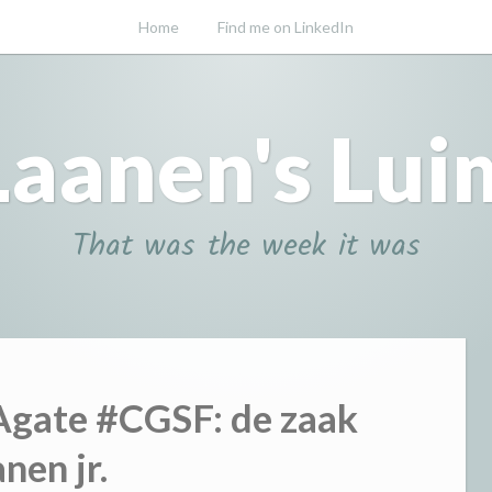
Home
Find me on LinkedIn
Laanen's Lui
That was the week it was
gate #CGSF: de zaak
nen jr.