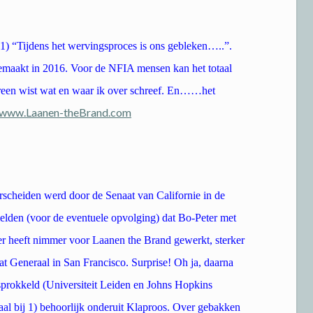
. 1) “Tijdens het wervingsproces is ons gebleken…..”.
emaakt in 2016. Voor de NFIA mensen kan het totaal
ereen wist wat en waar ik over schreef. En……het
www.Laanen-theBrand.com
rscheiden werd door de Senaat van Californie in de
lden (voor de eventuele opvolging) dat Bo-Peter met
r heeft nimmer voor Laanen the Brand gewerkt, sterker
t Generaal in San Francisco. Surprise! Oh ja, daarna
sprokkeld (Universiteit Leiden en Johns Hopkins
aal bij 1) behoorlijk onderuit Klaproos. Over gebakken