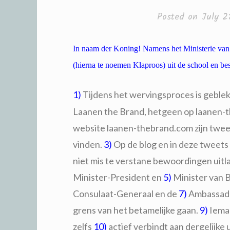
Posted on
July 2
In naam der Koning! Namens het Ministerie van
(hierna te noemen Klaproos) uit de school en bes
1)
Tijdens het wervingsproces is geblek
Laanen the Brand, hetgeen op laanen-
website laanen-thebrand.com zijn tweets
vinden.
3)
Op de blog en in deze tweets 
niet mis te verstane bewoordingen uit
Minister-President en
5)
Minister van 
Consulaat-Generaal en de
7)
Ambassad
grens van het betamelijke gaan.
9)
Ieman
zelfs
10)
actief verbindt aan dergelijke u