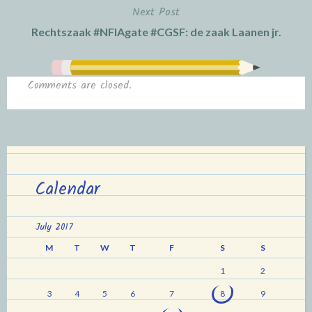
Next Post
Rechtszaak #NFIAgate #CGSF: de zaak Laanen jr.
Comments are closed.
Calendar
July 2017
M
T
W
T
F
S
S
1
2
3
4
5
6
7
8
9