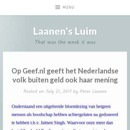
Skip
MENU
to
content
Laanen's Luim
That was the week it was
Op Geef.nl geeft het Nederlandse
volk buiten geld ook haar mening
Posted on
July 21, 2017
by
Peter Laanen
Onderstaand een uitgebreide bloemlezing van hetgeen
mensen als boodschap hebben achtergelaten na gedoneerd
te hebben t.b.v. Jaitsen Singh. Waarvoor onze meer dan