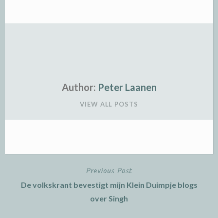
Author:
Peter Laanen
VIEW ALL POSTS
Previous Post
Post
De volkskrant bevestigt mijn Klein Duimpje blogs
navigation
over Singh