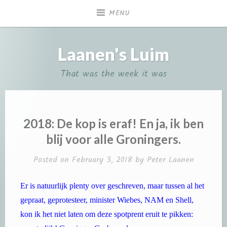
Skip
MENU
to
content
Laanen's Luim
That was the week it was
2018: De kop is eraf! En ja, ik ben
blij voor alle Groningers.
Posted on
February 3, 2018
by
Peter Laanen
Er is natuurlijk plenty over geschreven, maar tussen al het
gepraat, geprotesteer, minister Wiebes, NAM en Shell,
kon ik het niet laten om deze spotprent eruit te pikken: