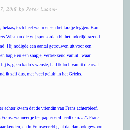
7, 2018
by
Peter Laanen
in, helaas, toch heel wat mensen het loodje leggen. Bon
s Wijsman die wij sponsorden bij het indertijd razend
nd. Hij nodigde een aantal getrouwen uit voor een
een hapje en een snapje, vertrekkend vanuit –waar
hij is, geen kado’s wenste, had ik toch vanuit die oval
d ik zelf dus, met ‘veel geluk’ in het Grieks.
 er achter kwam dat de vriendin van Frans achterbleef.
.Frans, wanneer je het papier eraf haalt dan….”. Frans
lkaar kenden, en in Franswereld gaat dat dan ook gewoon