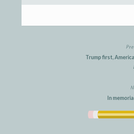
Pre
Post
Trump first, Americ
navigation
N
In memoria