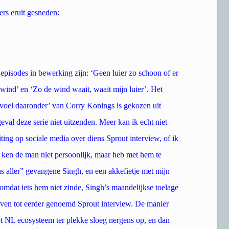
rs eruit gesneden:
episodes in bewerking zijn: ‘Geen luier zo schoon of er
 wind’ en ‘Zo de wind waait, waait mijn luier’. Het
gevoel daaronder’ van Corry Konings is gekozen uit
val deze serie niet uitzenden. Meer kan ik echt niet
ing op sociale media over diens Sprout interview, of ik
k ken de man niet persoonlijk, maar heb met hem te
 aller” gevangene Singh, en een akkefietje met mijn
 omdat iets hem niet zinde, Singh’s maandelijkse toelage
leven tot eerder genoemd Sprout interview. De manier
het NL ecosysteem ter plekke sloeg nergens op, en dan