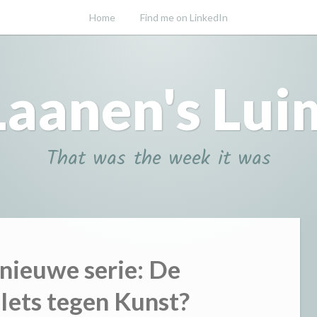
Home
Find me on LinkedIn
Laanen's Lui
That was the week it was
 nieuwe serie: De
Iets tegen Kunst?