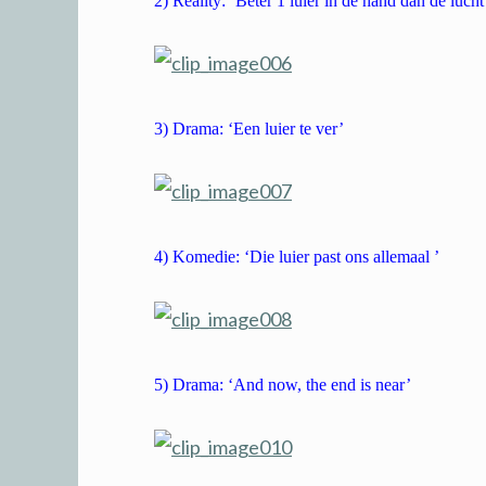
2) Reality: ‘Beter 1 luier in de hand dan de luch
3) Drama: ‘Een luier te ver’
4) Komedie: ‘Die luier past ons allemaal ’
5) Drama: ‘And now, the end is near’