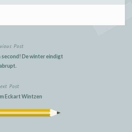
vious Post
a second! De winter eindigt
abrupt.
ext Post
m Eckart Wintzen