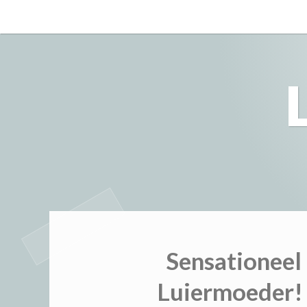
Skip
to
content
Sensationeel
Luiermoeder! 