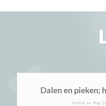
Skip
to
content
Dalen en pieken; h
Posted on
May 26