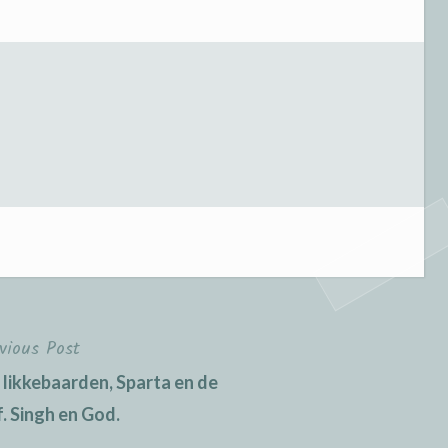
vious Post
 likkebaarden, Sparta en de
. Singh en God.