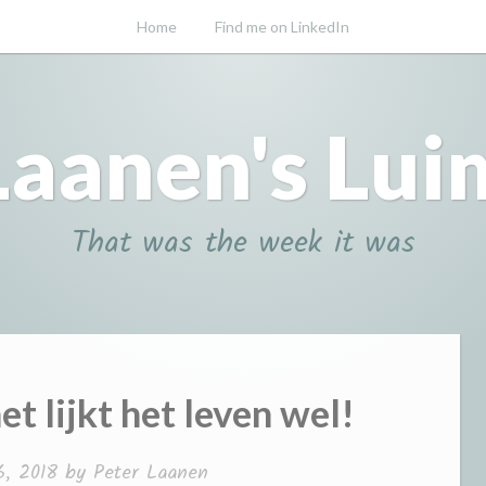
Home
Find me on LinkedIn
Laanen's Lui
That was the week it was
et lijkt het leven wel!
, 2018
by
Peter Laanen