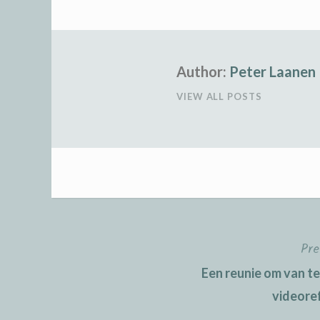
Author:
Peter Laanen
VIEW ALL POSTS
Pre
Post
Een reunie om van te
navigation
videoref