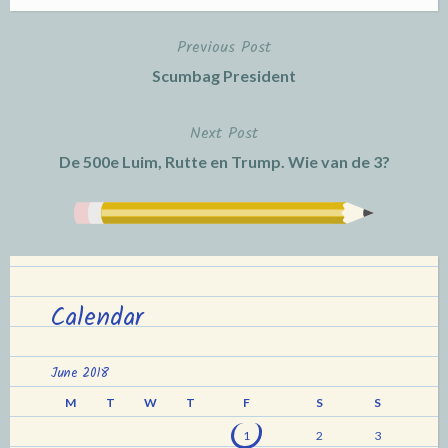
Previous Post
Post
Scumbag President
navigation
Next Post
De 500e Luim, Rutte en Trump. Wie van de 3?
Calendar
June 2018
M
T
W
T
F
S
S
1
2
3