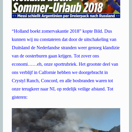
“Holland boekt zomervakantie 2018” kopte Bild. Dus
kunnen wij nu constateren dat door de uitschakeling van
Duitsland de Nederlandse stranden weer genoeg klandizie
van de oosterburen gaan krijgen. Tot zover ons
economi……eh, onze sportrubriek. Het grootste deel van
ons verblijf in Calfornie hebben we doorgebracht in
Crystyl Ranch, Concord, en alle bosbranden waren tot
onze terugkeer naar NL op redelijk veilige afstand. Tot
gisteren: