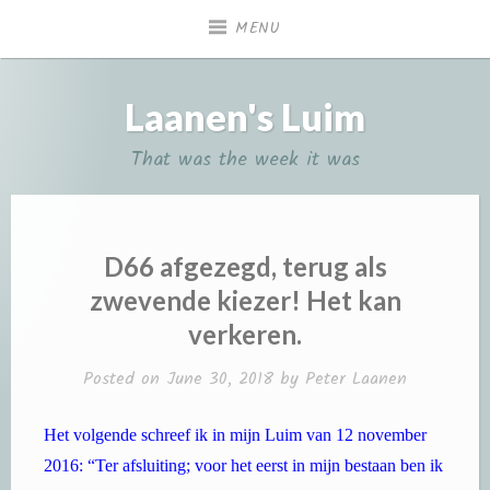
Skip
MENU
to
content
Laanen's Luim
That was the week it was
D66 afgezegd, terug als
zwevende kiezer! Het kan
verkeren.
Posted on
June 30, 2018
by
Peter Laanen
Het volgende schreef ik in mijn Luim van 12 november
2016: “Ter afsluiting; voor het eerst in mijn bestaan ben ik