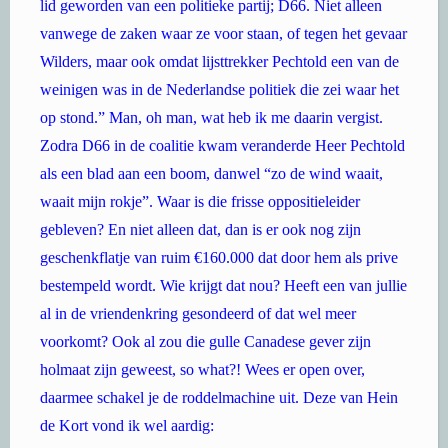
lid geworden van een politieke partij; D66. Niet alleen
vanwege de zaken waar ze voor staan, of tegen het gevaar
Wilders, maar ook omdat lijsttrekker Pechtold een van de
weinigen was in de Nederlandse politiek die zei waar het
op stond.” Man, oh man, wat heb ik me daarin vergist.
Zodra D66 in de coalitie kwam veranderde Heer Pechtold
als een blad aan een boom, danwel “zo de wind waait,
waait mijn rokje”. Waar is die frisse oppositieleider
gebleven? En niet alleen dat, dan is er ook nog zijn
geschenkflatje van ruim €160.000 dat door hem als prive
bestempeld wordt. Wie krijgt dat nou? Heeft een van jullie
al in de vriendenkring gesondeerd of dat wel meer
voorkomt? Ook al zou die gulle Canadese gever zijn
holmaat zijn geweest, so what?! Wees er open over,
daarmee schakel je de roddelmachine uit. Deze van Hein
de Kort vond ik wel aardig: