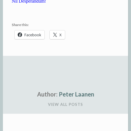
Nil Desperandum!
Share this:
Facebook
X
Author:
Peter Laanen
VIEW ALL POSTS