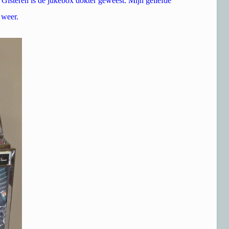
steren is de jukebox dokter geweest. Mijn geliefde
 weer.