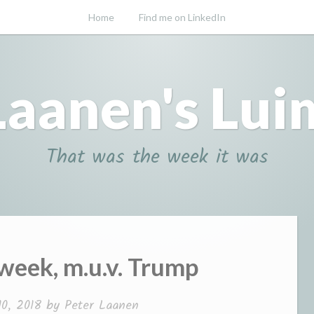
Home
Find me on LinkedIn
Laanen's Lui
That was the week it was
week, m.u.v. Trump
10, 2018
by
Peter Laanen