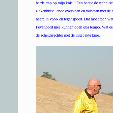
harde trap op mijn knie. “Een beetje de technic
ziekenhuisellende overslaan en volstaan met de 
heeft, in voor- en tegenspoed. Dat moet toch wa
Feyenoord mee kunnen doen qua tempo. Wat een 
de scheidsrechter met de ingepakte knie.