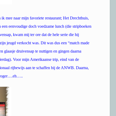
ik mee naar mijn favoriete restaurant; Het Drechthuis,
 een eenvoudige doch voedzame lunch (die stripboeken
ensap, kwam mij ter ore dat de hele serie die hij
n zijn jeugd verkocht was. Dit was dus een “match made
en glaasje druivensap te nuttigen en gingen daarna
rdag). Voor mijn Amerikaanse trip, eind van de
tionaal rijbewijs aan te schaffen bij de ANWB. Daarna,
 Froger….eh…..