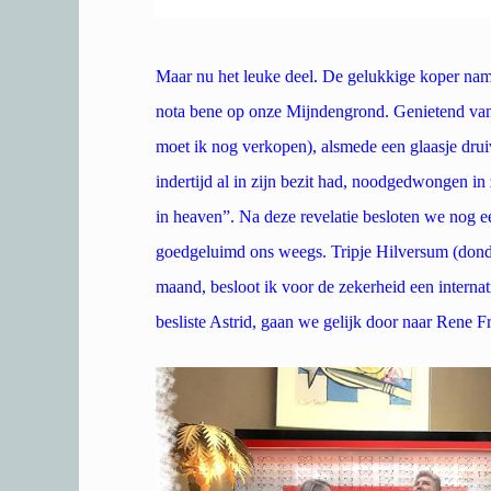
Maar nu het leuke deel. De gelukkige koper nam 
nota bene op onze Mijndengrond. Genietend van
moet ik nog verkopen), alsmede een glaasje druiv
indertijd al in zijn bezit had, noodgedwongen i
in heaven”. Na deze revelatie besloten we nog e
goedgeluimd ons weegs. Tripje Hilversum (donde
maand, besloot ik voor de zekerheid een interna
besliste Astrid, gaan we gelijk door naar Rene