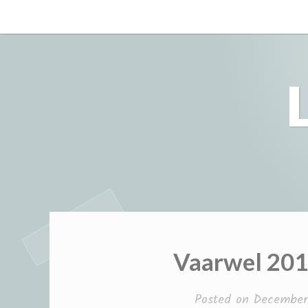
Skip
to
content
Vaarwel 201
Posted on
December