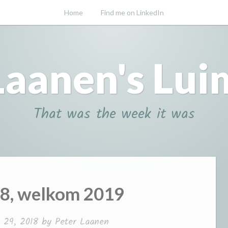
Home
Find me on LinkedIn
Laanen's Lui
That was the week it was
8, welkom 2019
 29, 2018
by
Peter Laanen