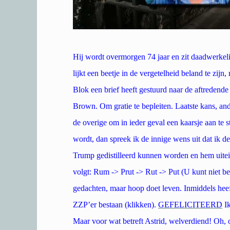
Hij wordt overmorgen 74 jaar en zit daadwerkelijk
lijkt een beetje in de vergetelheid beland te zij
Blok een brief heeft gestuurd naar de aftredende
Brown. Om gratie te bepleiten. Laatste kans, and
de overige om in ieder geval een kaarsje aan t
wordt, dan spreek ik de innige wens uit dat ik d
Trump gedistilleerd kunnen worden en hem uitein
volgt: Rum -> Prut -> Rut -> Put (U kunt niet be
gedachten, maar hoop doet leven. Inmiddels he
ZZP’er bestaan (klikken).
GEFELICITEERD
Ik
Maar voor wat betreft Astrid, welverdiend! Oh, o