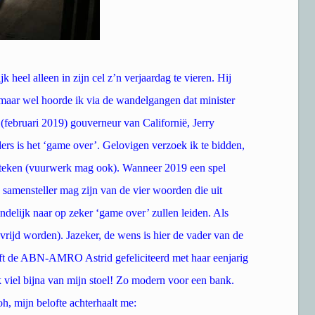
 heel alleen in zijn cel z’n verjaardag te vieren. Hij
n, maar wel hoorde ik via de wandelgangen dat minister
 (februari 2019) gouverneur van Californië, Jerry
ers is het ‘game over’. Gelovigen verzoek ik te bidden,
e steken (vuurwerk mag ook). Wanneer 2019 een spel
e samensteller mag zijn van de vier woorden die uit
delijk naar op zeker ‘game over’ zullen leiden. Als
vrijd worden). Jazeker, de wens is hier de vader van de
eft de ABN-AMRO Astrid gefeliciteerd met haar eenjarig
 viel bijna van mijn stoel! Zo modern voor een bank.
h, mijn belofte achterhaalt me: