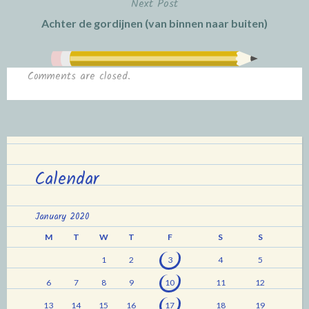
Next Post
Achter de gordijnen (van binnen naar buiten)
Comments are closed.
Calendar
January 2020
M
T
W
T
F
S
S
1
2
3
4
5
6
7
8
9
10
11
12
13
14
15
16
17
18
19