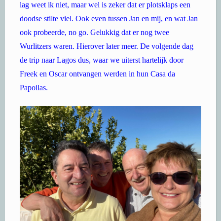
lag weet ik niet, maar wel is zeker dat er plotsklaps een
doodse stilte viel. Ook even tussen Jan en mij, en wat Jan
ook probeerde, no go. Gelukkig dat er nog twee
Wurlitzers waren. Hierover later meer. De volgende dag
de trip naar Lagos dus, waar we uiterst hartelijk door
Freek en Oscar ontvangen werden in hun Casa da
Papoilas.