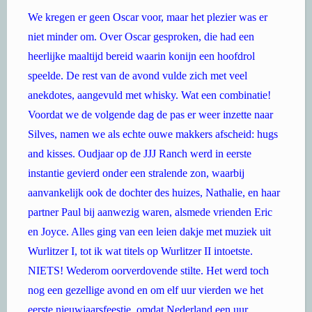
We kregen er geen Oscar voor, maar het plezier was er
niet minder om. Over Oscar gesproken, die had een
heerlijke maaltijd bereid waarin konijn een hoofdrol
speelde. De rest van de avond vulde zich met veel
anekdotes, aangevuld met whisky. Wat een combinatie!
Voordat we de volgende dag de pas er weer inzette naar
Silves, namen we als echte ouwe makkers afscheid: hugs
and kisses. Oudjaar op de JJJ Ranch werd in eerste
instantie gevierd onder een stralende zon, waarbij
aanvankelijk ook de dochter des huizes, Nathalie, en haar
partner Paul bij aanwezig waren, alsmede vrienden Eric
en Joyce. Alles ging van een leien dakje met muziek uit
Wurlitzer I, tot ik wat titels op Wurlitzer II intoetste.
NIETS! Wederom oorverdovende stilte. Het werd toch
nog een gezellige avond en om elf uur vierden we het
eerste nieuwjaarsfeestje, omdat Nederland een uur