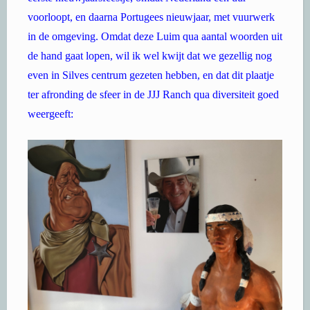
voorloopt, en daarna Portugees nieuwjaar, met vuurwerk
in de omgeving. Omdat deze Luim qua aantal woorden uit
de hand gaat lopen, wil ik wel kwijt dat we gezellig nog
even in Silves centrum gezeten hebben, en dat dit plaatje
ter afronding de sfeer in de JJJ Ranch qua diversiteit goed
weergeeft: