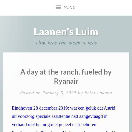
Skip
MENU
to
content
Laanen's Luim
That was the week it was
A day at the ranch, fueled by
Ryanair
Posted on
January 3, 2020
by
Peter Laanen
Eindhoven 28 december 2019: wat een geluk dat Astrid
uit voorzorg speciale assistentie had aangevraagd in
verband met het nog niet geheel naar behoren