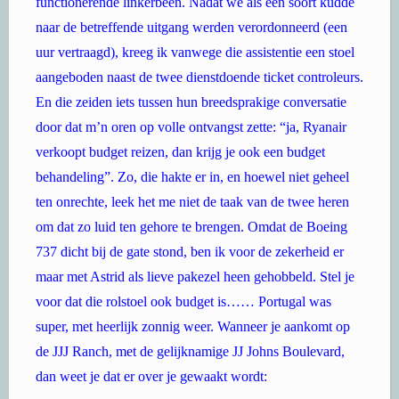
functionerende linkerbeen. Nadat we als een soort kudde
naar de betreffende uitgang werden verordonneerd (een
uur vertraagd), kreeg ik vanwege die assistentie een stoel
aangeboden naast de twee dienstdoende ticket controleurs.
En die zeiden iets tussen hun breedsprakige conversatie
door dat m’n oren op volle ontvangst zette: “ja, Ryanair
verkoopt budget reizen, dan krijg je ook een budget
behandeling”. Zo, die hakte er in, en hoewel niet geheel
ten onrechte, leek het me niet de taak van de twee heren
om dat zo luid ten gehore te brengen. Omdat de Boeing
737 dicht bij de gate stond, ben ik voor de zekerheid er
maar met Astrid als lieve pakezel heen gehobbeld. Stel je
voor dat die rolstoel ook budget is…… Portugal was
super, met heerlijk zonnig weer. Wanneer je aankomt op
de JJJ Ranch, met de gelijknamige JJ Johns Boulevard,
dan weet je dat er over je gewaakt wordt: