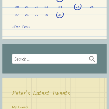
20
21
22
23
24
25
26
27
28
29
30
31
« Dec
Feb »
Search
for:
Peter’s Latest Tweets
My Tweets