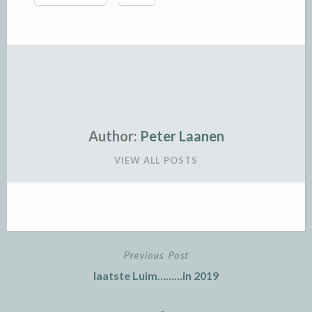
Author:
Peter Laanen
VIEW ALL POSTS
Previous Post
Post
laatste Luim………in 2019
navigation