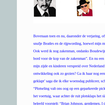
Bovenaan toen en nu, daaronder de verjaring, of z
snufje Beatles en de rijpwording, hoewel mijn m
Ook werd ik nog zakenman, ondanks Boudewijn d
bord voor de kop van de zakenman”. En nu een 
mijn zijde en kinderen verspreid over Nederland
ontwikkeling ook zo gezien? Ga ik haar nog een
geklapt’ saga die ik elke woensdag publiceer, sc
“Plotseling valt ons oog op een geparkeerde p
het voertuig, waar achter de ruit plotsklaps het 
beleefd voorstelt: “Brian Johnson, gentlemen, I 