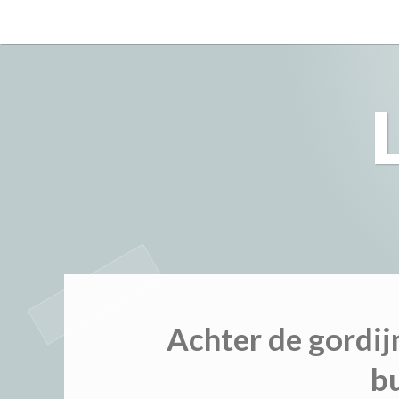
Skip
to
content
Achter de gordij
bu