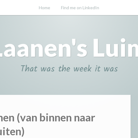
Home
Find me on LinkedIn
Laanen's Lui
That was the week it was
nen (van binnen naar
iten)