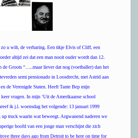
o u wilt, de verharing. Een tikje Elvis of Cliff, een
oeder altijd zei dat een man nooit ouder wordt dan 12.
e Groots “…..maar liever dat nog (voetballer) dan het
tevreden semi pensionado in Loosdrecht, met Astrid aan
 en de Verenigde Staten. Heeft Tante Bep mijn
 keer vragen. In mijn ‘Uit de Amerikaanse school
hreef ik j.l. woensdag het volgende: 13 januari 1999
ick up truck waarin wat beweegt. Argwanend naderen we
slaperige hoofd van een jonge man verschijnt die zich
drove three days ago from Detroit to be here on time for