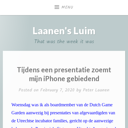
Skip
MENU
to
content
Laanen's Luim
That was the week it was
Tijdens een presentatie zoemt
mijn iPhone gebiedend
Posted on
February 7, 2020
by
Peter Laanen
Woensdag was ik als boardmember van de Dutch Game
Garden aanwezig bij presentaties van afgevaardigden van
de Utrechtse incubator families, gericht op de aanwezige