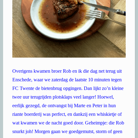
Overigens kwamen broer Rob en ik die dag net terug uit
Enschede, waar we zaterdag de laatste 10 minuten tegen
FC Twente de bietenbrug opgingen. Dan lijkt zo’n kleine
twee uur terugrijden plotsklaps veel langer! Hoewel,
eerlijk gezegd, de ontvangst bij Marte en Peter in hun
riante boerderij was perfect, en dankzij een whiskietje of
wat kwamen we de nacht goed door. Geheimpje: die Rob
snurkt joh! Morgen gaan we goedgemutst, storm of geen