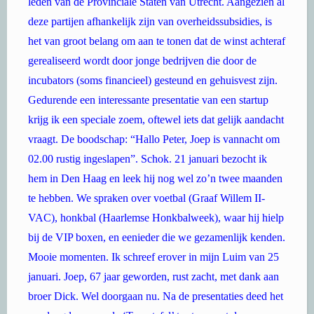
leden van de Provinciale Staten van Utrecht. Aangezien al
deze partijen afhankelijk zijn van overheidssubsidies, is
het van groot belang om aan te tonen dat de winst achteraf
gerealiseerd wordt door jonge bedrijven die door de
incubators (soms financieel) gesteund en gehuisvest zijn.
Gedurende een interessante presentatie van een startup
krijg ik een speciale zoem, oftewel iets dat gelijk aandacht
vraagt. De boodschap: “Hallo Peter, Joep is vannacht om
02.00 rustig ingeslapen”. Schok. 21 januari bezocht ik
hem in Den Haag en leek hij nog wel zo’n twee maanden
te hebben. We spraken over voetbal (Graaf Willem II-
VAC), honkbal (Haarlemse Honkbalweek), waar hij hielp
bij de VIP boxen, en eenieder die we gezamenlijk kenden.
Mooie momenten. Ik schreef erover in mijn Luim van 25
januari. Joep, 67 jaar geworden, rust zacht, met dank aan
broer Dick. Wel doorgaan nu. Na de presentaties deed het