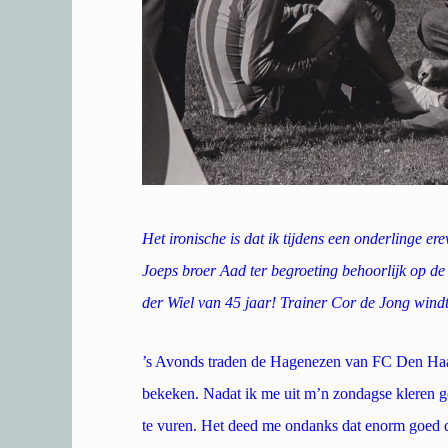
Het ironische is dat ik tijdens een onderlinge e
Joeps broer Aad ter begroeting behoorlijk op d
der Wiel van 45 jaar! Trainer Cor de Jong windt
’s Avonds traden de Hagenezen van FC Den Haag
bekeken. Nadat ik me uit m’n zondagse kleren g
te vuren. Het deed me ondanks dat enorm goed 