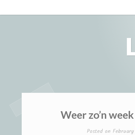
Skip
to
content
Weer zo’n week 
Posted on
February