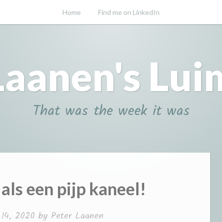
Home
Find me on LinkedIn
Laanen's Lui
That was the week it was
als een pijp kaneel!
 14, 2020
by
Peter Laanen