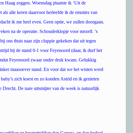
 Den Haag zeggen. Woensdag plaatste ik ‘Uit de
als alle keren daarvoor herleefde ik de emoties van
dacht ik me heel even. Geen optie, we zullen doorgaan.
weken na de operatie. Schouderklopje voor mezelf. ’s
j ons thuis naar zijn cluppie gekeken dat uit tegen
ijd bij de stand 0-1 voor Feyenoord (daar, ik durf het
n omdat Feyenoord zwaar onder druk kwam. Gelukkig
linker maasoever stand. En voor dat we het wisten werd
 baby’s zich koest en zo konden Astrid en ik genieten
e Drecht. De nare uitsmijter van de week is natuurlijk
vaarlijker en besmettelijker dan Corona, en dan bedoel