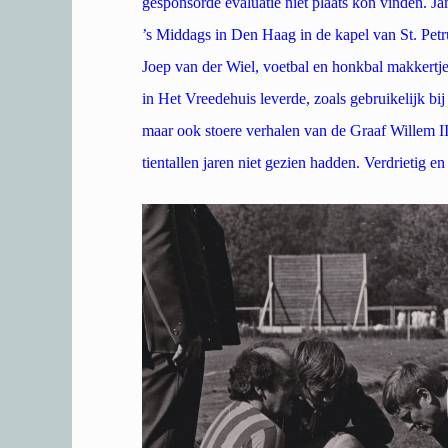
gesponsorde evaluatie niet plaats kon vinden. 
’s Middags in Den Haag in de kapel van St. Petr
Joep van der Wiel, voetbal en honkbal makkertje,
in Het Vreedehuis leverde, zoals gebruikelijk bi
maar ook stoere verhalen van de Graaf Willem I
tientallen jaren niet gezien hadden. Verdrietig e