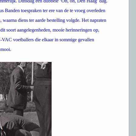
Jammerlijk. Dinsdag een dubbele ‘Oh, oh, Den Haag’ dag.
us Banden toespraken ter ere van de te vroeg overleden
 waarna diens ter aarde bestelling volgde. Het napraten
j dit soort aangelegenheden, mooie herinneringen op,
I-VAC voetballers die elkaar in sommige gevallen
n mooi.