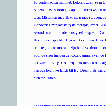
10 punten achter zich liet. Lekkâh, zoals ze in
Amerikaanse school geklapt’ nummero 45, en net 
toen. Misschien moet ik er maar mee stoppen, be
Donderdag m’n laatste fysio therapie, exact 14 
Avonds met m’n oude consiglieri Joop van Dort bi
Heerenveen speelde. Tegen het eind van de wedstr
eruit te gooien) moest ik zijn hand vasthoude
voor de sfeer hielden de Rotterdammers van de 
het Valentijnsdag. Gode zij dank hielden die dag
van een heerlijke lunch bij Het Drechthuis aan d
dictator Trump.
Let op mijn woorden mensen, dit heerschap is ge