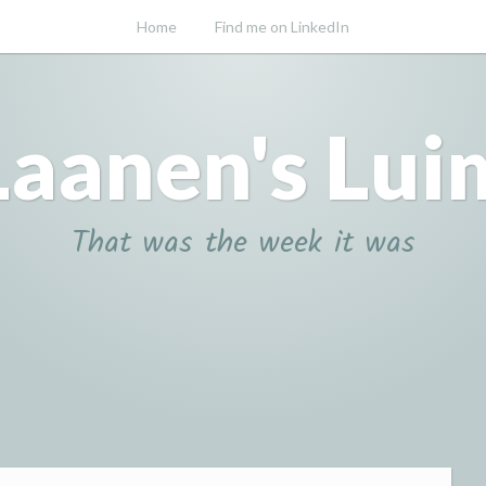
Home
Find me on LinkedIn
Laanen's Lui
That was the week it was