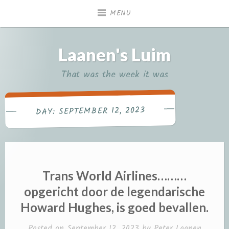
Skip
MENU
to
content
Laanen's Luim
That was the week it was
SEPTEMBER 12, 2023
DAY:
Trans World Airlines………
opgericht door de legendarische
Howard Hughes, is goed bevallen.
Posted on
September 12, 2023
by
Peter Laanen