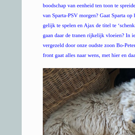
boodschap van eenheid ten toon te spreid
van Sparta-PSV morgen? Gaat Sparta op h
gelijk te spelen en Ajax de titel te ‘sch
gaan daar de tranen rijkelijk vloeien? In 
vergezeld door onze oudste zoon Bo-Pete
front gaat alles naar wens, met hier en daa