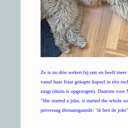
Ze is nu drie weken bij ons en heeft meer
vanaf haar fraai gekapte kapsel in één rech
zuigt (duim is opgezogen). Daarom voor 
’She started a joke, it started the whol
persvraag dienaangaande: ‘ik ben de joke’