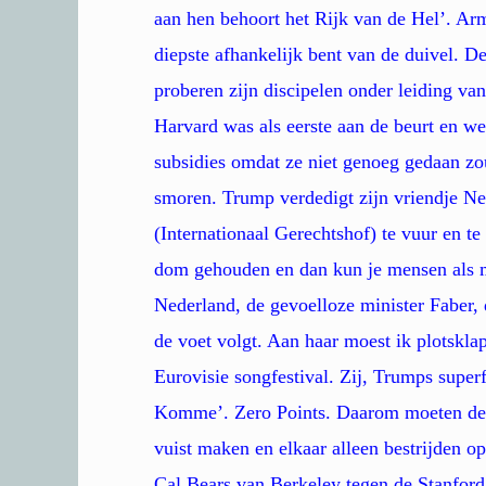
aan hen behoort het Rijk van de Hel’. Arm
diepste afhankelijk bent van de duivel. D
proberen zijn discipelen onder leiding va
Harvard was als eerste aan de beurt en we
subsidies omdat ze niet genoeg gedaan zo
smoren. Trump verdedigt zijn vriendje Ne
(Internationaal Gerechtshof) te vuur en t
dom gehouden en dan kun je mensen als 
Nederland, de gevoelloze minister Faber,
de voet volgt. Aan haar moest ik plotsklap
Eurovisie songfestival. Zij, Trumps super
Komme’. Zero Points. Daarom moeten de 
vuist maken en elkaar alleen bestrijden op
Cal Bears van Berkeley tegen de Stanford