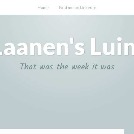
Home
Find me on LinkedIn
Laanen's Lui
That was the week it was