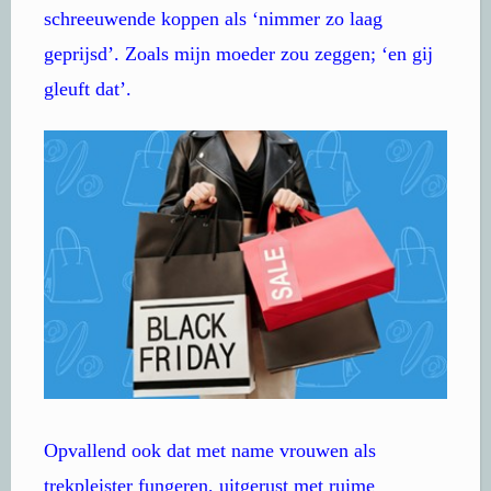
schreeuwende koppen als ‘nimmer zo laag
geprijsd’. Zoals mijn moeder zou zeggen; ‘en gij
gleuft dat’.
Opvallend ook dat met name vrouwen als
trekpleister fungeren, uitgerust met ruime