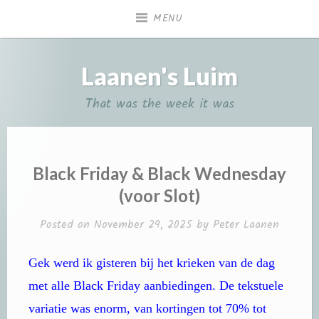
Skip
MENU
to
content
Laanen's Luim
That was the week it was
Black Friday & Black Wednesday
(voor Slot)
Posted on
November 29, 2025
by
Peter Laanen
Gek werd ik gisteren bij het krieken van de dag
met alle Black Friday aanbiedingen. De tekstuele
variatie was enorm, van kortingen tot 70% tot