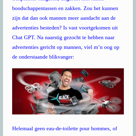
boodschappentassen en zakken. Zou het kunnen
zijn dat dan ook mannen meer aandacht aan de
advertenties besteden? Is vast voortgekomen uit
Chat GPT. Na naarstig gezocht te hebben naar
advertenties gericht op mannen, viel m’n oog op
de onderstaande blikvanger:
Helemaal geen eau-de-toilette pour hommes, of