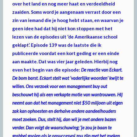
over het land en nog meer haat en verdeeldheid
zaaiden. Soms word je aangenaam verrast door een
zin van iemand die je hoog hebt staan, en waarvan je
geen idee had dat hij niet kon stoppen met het
lezen van de episodes uit ‘de Amerikaanse school
geklapt’. Episode 139 was de laatste die ik
publiceerde voordat een kort geding er een einde
aan maakte. Dat was vier jaar geleden. Hierbij nog
even het begin van die episode:
De reactie van Eckart.
De bom barst. Eckart stelt wat ‘vaderlijke woorden’ kwijt te
willen. Ons verzoek voor een management buy out
beschouwt hij als een verkapte motie van wantrouwen. Hij
neemt aan dat het management niet $50 miljoen uit eigen
zak kan ophoesten en derhalve andere aandeelhouders
moet zoeken. Dus, stelt hij, dan wil je met andere bazen
verder. Dan volgt de waarschuwing; ‘je zou je baan te
grabbel gooien als je onsuccesvol zou zijn met het zoeken