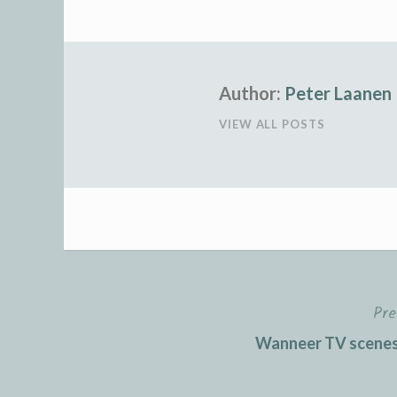
Author:
Peter Laanen
VIEW ALL POSTS
Pre
Post
Wanneer TV scenes e
navigation