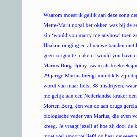
Waarom moest ik gelijk aan deze song den
Mette-Marit nogal betrokken was bij de s
zin ‘would you marry me anyhow’ toen ze
Haakon omging en al nauwe banden met Ep
geen zorgen te maken; ‘would you have my
Marius Borg Høiby kwam als koekoeksjong
29-jarige Marius brengt inmiddels zijn da
wordt van maar liefst 38 misdrijven, waar
me gelijk aan een Nederlandse kraker den
Morten Borg, één van de aan drugs gerelat
biologische vader van Marius, die even vo
kreeg. Je vraagt jezelf af hoe zij door d
moet wel smoorverliefd op haar geweest z