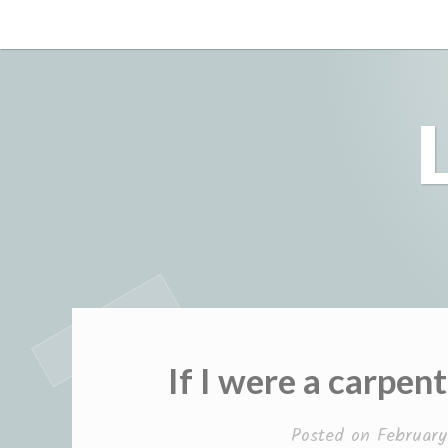
Skip
to
content
If I were a carpen
Posted on
February