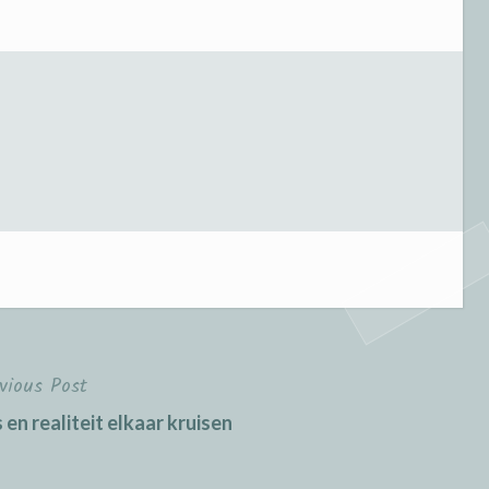
vious Post
n realiteit elkaar kruisen