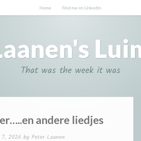
Home
Find me on LinkedIn
Laanen's Lui
That was the week it was
ter…..en andere liedjes
 7, 2026
by
Peter Laanen