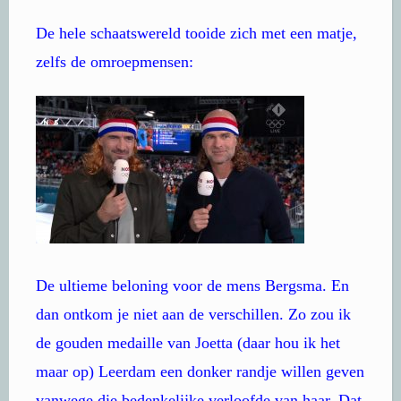
De hele schaatswereld tooide zich met een matje,
zelfs de omroepmensen:
De ultieme beloning voor de mens Bergsma. En
dan ontkom je niet aan de verschillen. Zo zou ik
de gouden medaille van Joetta (daar hou ik het
maar op) Leerdam een donker randje willen geven
vanwege die bedenkelijke verloofde van haar. Dat