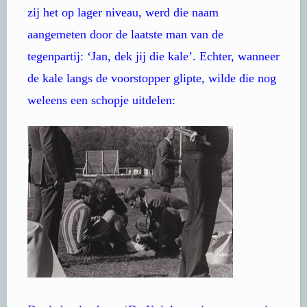
zij het op lager niveau, werd die naam
aangemeten door de laatste man van de
tegenpartij: ‘Jan, dek jij die kale’. Echter, wanneer
de kale langs de voorstopper glipte, wilde die nog
weleens een schopje uitdelen: