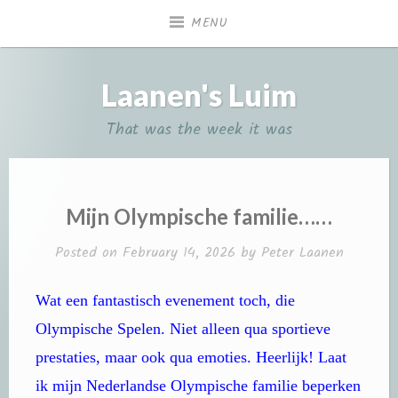
Skip
MENU
to
content
Laanen's Luim
That was the week it was
Mijn Olympische familie……
Posted on
February 14, 2026
by
Peter Laanen
Wat een fantastisch evenement toch, die
Olympische Spelen. Niet alleen qua sportieve
prestaties, maar ook qua emoties. Heerlijk! Laat
ik mijn Nederlandse Olympische familie beperken