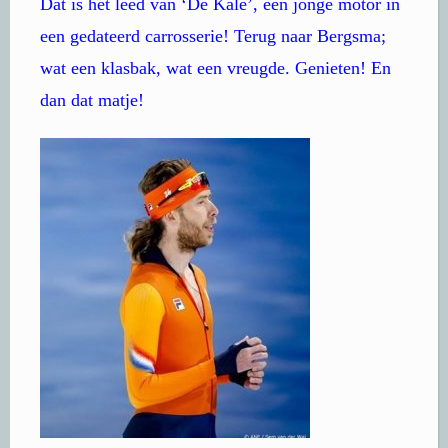
Dat is het leed van ‘De Kale’, een jonge motor in
een gedateerd carrosserie! Terug naar Bergsma;
wat een klasbak, wat een vreugde. Genieten! En
dan dat matje!