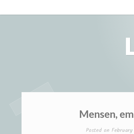
Skip
to
content
Mensen, emo
Posted on
February