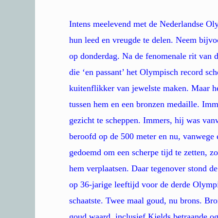
Intens meelevend met de Nederlandse Oly
hun leed en vreugde te delen. Neem bijv
op donderdag. Na de fenomenale rit van 
die ‘en passant’ het Olympisch record sc
kuitenflikker van jewelste maken. Maar he
tussen hem en een bronzen medaille. Imme
gezicht te scheppen. Immers, hij was van
beroofd op de 500 meter en nu, vanwege e
gedoemd om een scherpe tijd te zetten, z
hem verplaatsen. Daar tegenover stond de
op 36-jarige leeftijd voor de derde Olympi
schaatste. Twee maal goud, nu brons. Bro
goud waard, inclusief Kjelds betraande o