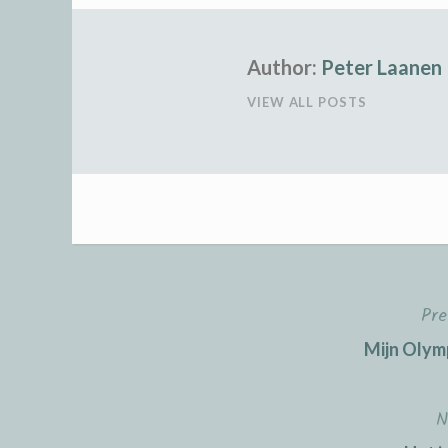
Author:
Peter Laanen
VIEW ALL POSTS
Pre
Post
Mijn Olym
navigation
N