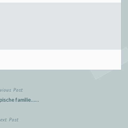
vious Post
pische familie……
ext Post