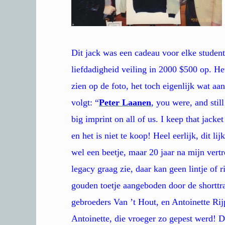
Dit jack was een cadeau voor elke student 
liefdadigheid veiling in 2000 $500 op. H
zien op de foto, het toch eigenlijk wat aa
volgt: “
Peter Laanen
, you were, and stil
big imprint on all of us. I keep that jacke
en het is niet te koop! Heel eerlijk, dit li
wel een beetje, maar 20 jaar na mijn vert
legacy graag zie, daar kan geen lintje of 
gouden toetje aangeboden door de shorttr
gebroeders Van ’t Hout, en Antoinette Ri
Antoinette, die vroeger zo gepest werd! D