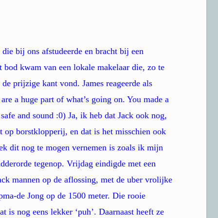
die bij ons afstudeerde en bracht bij een
et bod kwam van een lokale makelaar die, zo te
n de prijzige kant vond. James reageerde als
l are a huge part of what’s going on. You made a
t safe and sound :0) Ja, ik heb dat Jack ook nog,
jkt op borstklopperij, en dat is het misschien ook
rek dit nog te mogen vernemen is zoals ik mijn
ridderorde tegenop. Vrijdag eindigde met een
ack mannen op de aflossing, met de uber vrolijke
jpma-de Jong op de 1500 meter. Die rooie
at is nog eens lekker ‘puh’. Daarnaast heeft ze