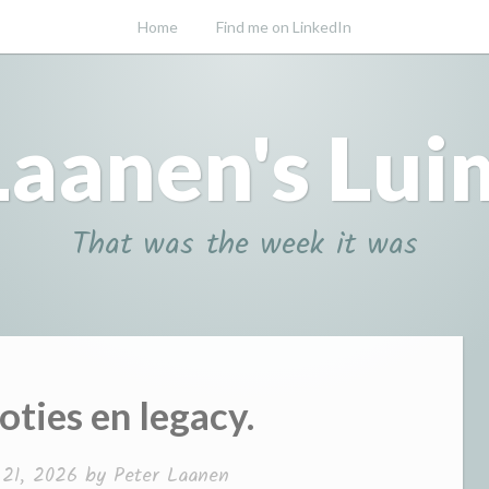
Home
Find me on LinkedIn
Laanen's Lui
That was the week it was
ties en legacy.
 21, 2026
by
Peter Laanen