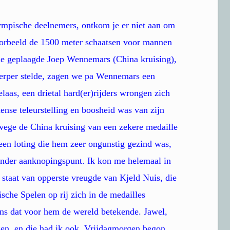
mpische deelnemers, ontkom je er niet aan om
oorbeeld de 1500 meter schaatsen voor mannen
de geplaagde Joep Wennemars (China kruising),
herper stelde, zagen we pa Wennemars een
laas, een drietal hard(er)rijders wrongen zich
nse teleurstelling en boosheid was van zijn
wege de China kruising van een zekere medaille
en loting die hem zeer ongunstig gezind was,
onder aanknopingspunt. Ik kon me helemaal in
 staat van opperste vreugde van Kjeld Nuis, die
sche Spelen op rij zich in de medailles
ns dat voor hem de wereld betekende. Jawel,
gen, en die had ik ook. Vrijdagmorgen begon