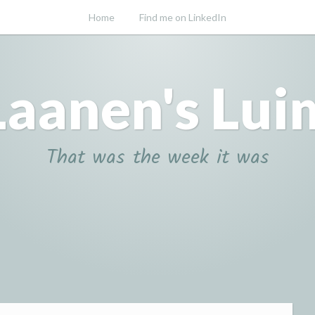
Home
Find me on LinkedIn
Laanen's Lui
That was the week it was