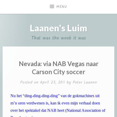
Skip
MENU
to
content
Laanen's Luim
That was the week it was
Nevada: via NAB Vegas naar
Carson City soccer
Posted on
April 23, 2011
by
Peter Laanen
Nu het “ding-ding-ding-ding” van de gokmachines uit
m’n oren verdwenen is, kan ik even mijn verhaal doen
over het spektakel dat NAB heet (National Association of