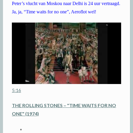
Peter’s vlucht van Moskou naar Delhi is 24 uur vertraagd.
Ja, ja, “Time waits for no one”, Aeroflot wel!
5:16
THE ROLLING STONES – "TIME WAITS FOR NO
ONE" (1974)