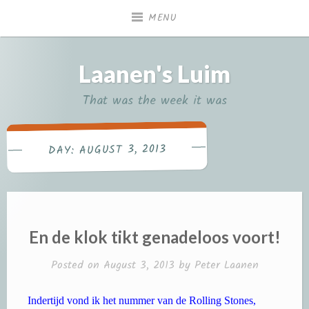
Skip
MENU
to
content
Laanen's Luim
That was the week it was
AUGUST 3, 2013
DAY:
En de klok tikt genadeloos voort!
Posted on
August 3, 2013
by
Peter Laanen
Indertijd vond ik het nummer van de Rolling Stones,