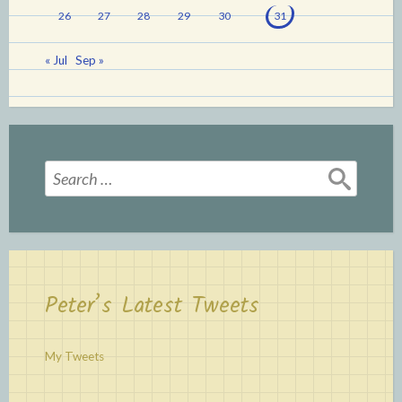
26
27
28
29
30
31
« Jul
Sep »
Search
for:
Peter’s Latest Tweets
My Tweets