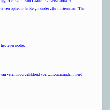
e tijger) en Oom Rob Laanen. Onverslaanbaar!
r een optreden in Belgie onder zijn artistennaam ‘The
het leger nodig.
e van verantwoordelijkheid voertuigcommandant werd