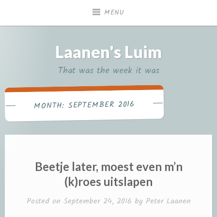
Skip
MENU
to
content
Laanen's Luim
That was the week it was
SEPTEMBER 2016
MONTH:
Beetje later, moest even m’n
(k)roes uitslapen
Posted on
September 24, 2016
by
Peter Laanen