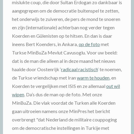
mislukte coup, die door Sultan Erdogan zo dankbaar is
aangegrepen om de democratie buitenspel te zetten,
het onderwijs te zuiveren, de pers de mond te snoeren
en zijn (internationale) achterban nog verder tegen
Koerden en Gülenisten op te hitsen. En dan is daar
ineens Bert Koenders, in Ankara,
op de foto
met
Turkse MinBuZa Mevlut Cavusoglu. Voor uw beeld:
dat is de man die alleen al in deze maand het nieuws
haalde door Oostenrijk ‘
radicaal racistisch
‘ te noemen,
de Turkse vriendschap met Iran
warm te houden
, en
Koerden te vergelijken met ISIS en ze allemaal
out wil
wipen
. Da’s dus de man op de foto. Met onze
MinBuZa. Die vlak voordat de Turken alle Koerden
gaan uitroeien namens onze MinPres het bericht
overbrengt "dat Nederland de militaire couppoging
om de democratische instellingen in Turkije met