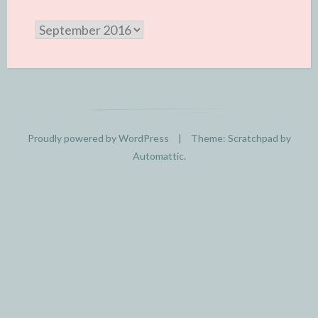
Archive
Proudly powered by WordPress
|
Theme: Scratchpad by
Automattic
.