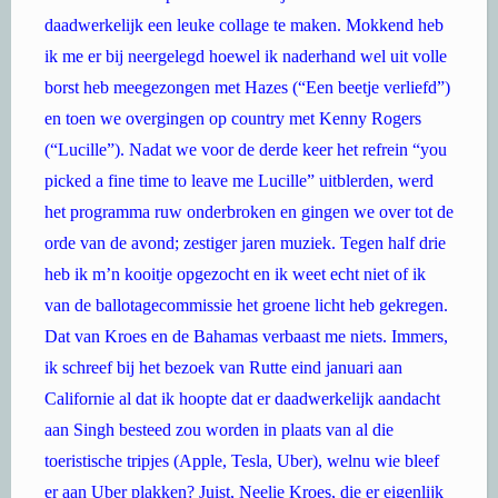
daadwerkelijk een leuke collage te maken. Mokkend heb
ik me er bij neergelegd hoewel ik naderhand wel uit volle
borst heb meegezongen met Hazes (“Een beetje verliefd”)
en toen we overgingen op country met Kenny Rogers
(“Lucille”). Nadat we voor de derde keer het refrein “you
picked a fine time to leave me Lucille” uitblerden, werd
het programma ruw onderbroken en gingen we over tot de
orde van de avond; zestiger jaren muziek. Tegen half drie
heb ik m’n kooitje opgezocht en ik weet echt niet of ik
van de ballotagecommissie het groene licht heb gekregen.
Dat van Kroes en de Bahamas verbaast me niets. Immers,
ik schreef bij het bezoek van Rutte eind januari aan
Californie al dat ik hoopte dat er daadwerkelijk aandacht
aan Singh besteed zou worden in plaats van al die
toeristische tripjes (Apple, Tesla, Uber), welnu wie bleef
er aan Uber plakken? Juist, Neelie Kroes, die er eigenlijk