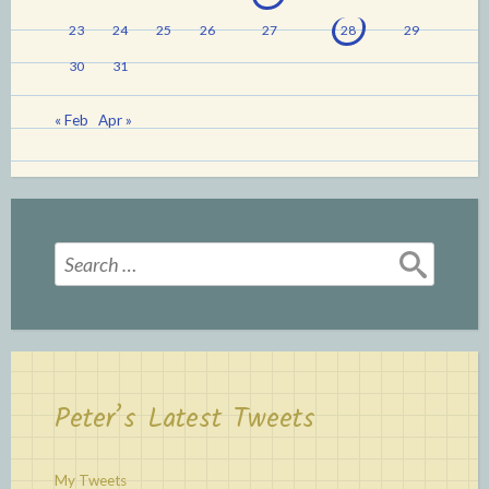
23
24
25
26
27
28
29
30
31
« Feb
Apr »
Search
for:
Peter’s Latest Tweets
My Tweets