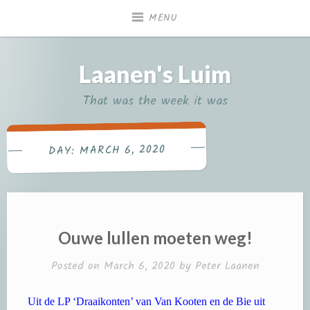
Skip
MENU
to
content
Laanen's Luim
That was the week it was
MARCH 6, 2020
DAY:
Ouwe lullen moeten weg!
Posted on
March 6, 2020
by
Peter Laanen
Uit de LP ‘Draaikonten’ van Van Kooten en de Bie uit