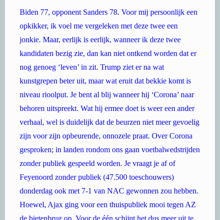
Biden 77, opponent Sanders 78. Voor mij persoonlijk een
opkikker, ik voel me vergeleken met deze twee een
jonkie. Maar, eerlijk is eerlijk, wanneer ik deze twee
kandidaten bezig zie, dan kan niet ontkend worden dat er
nog genoeg ‘leven’ in zit. Trump ziet er na wat
kunstgrepen beter uit, maar wat eruit dat bekkie komt is
niveau rioolput. Je bent al blij wanneer hij ‘Corona’ naar
behoren uitspreekt. Wat hij ermee doet is weer een ander
verhaal, wel is duidelijk dat de beurzen niet meer gevoelig
zijn voor zijn opbeurende, onnozele praat. Over Corona
gesproken; in landen rondom ons gaan voetbalwedstrijden
zonder publiek gespeeld worden. Je vraagt je af of
Feyenoord zonder publiek (47.500 toeschouwers)
donderdag ook met 7-1 van NAC gewonnen zou hebben.
Hoewel, Ajax ging voor een thuispubliek mooi tegen AZ
de bietenbrug op. Voor de één schijnt het dus meer uit te