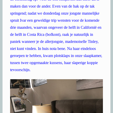
maken dan voor de ander. Even van de hak op de tak
springend; nadat we donderdag onze jongste mannelijke
spruit Ivar een geweldige trip wensten voor de komende
drie maanden, waarvan ongeveer de helft in Californië en
de helft in Costa Rica (bofkont), raak je natuurlijk in
paniek wanneer je de allerjongste, mademoiselle Tinley,
niet kunt vinden. In huis nota bene. Na haar eindeloos
geroepen te hebben, kwam plotsklaps in onze slaapkamer,
tussen twee opgemaakte kussens, haar slaperige koppie
tevoorschijn.