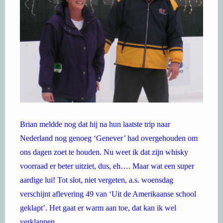
Brian meldde nog dat hij na hun laatste trip naar
Nederland nog genoeg ‘Genever’ had overgehouden om
ons dagen zoet te houden. Nu weet ik dat zijn whisky
voorraad er beter uitziet, dus, eh…. Maar wat een super
aardige lui! Tot slot, niet vergeten, a.s. woensdag
verschijnt aflevering 49 van ‘Uit de Amerikaanse school
geklapt’. Het gaat er warm aan toe, dat kan ik wel
verklappen.