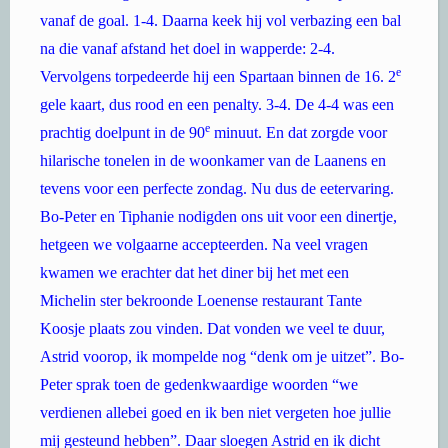
vanaf de goal. 1-4. Daarna keek hij vol verbazing een bal
na die vanaf afstand het doel in wapperde: 2-4.
e
Vervolgens torpedeerde hij een Spartaan binnen de 16. 2
gele kaart, dus rood en een penalty. 3-4. De 4-4 was een
e
prachtig doelpunt in de 90
minuut. En dat
zorgde voor
hilarische tonelen in de woonkamer van de Laanens en
tevens voor een perfecte zondag. Nu dus de eetervaring.
Bo-Peter en Tiphanie nodigden ons uit voor een dinertje,
hetgeen we volgaarne accepteerden. Na veel vragen
kwamen we erachter dat het diner bij het met een
Michelin ster bekroonde Loenense restaurant Tante
Koosje plaats zou vinden. Dat vonden we veel te duur,
Astrid voorop, ik mompelde nog “denk om je uitzet”. Bo-
Peter sprak toen de gedenkwaardige woorden “we
verdienen allebei goed en ik ben niet vergeten hoe jullie
mij gesteund hebben”. Daar sloegen Astrid en ik dicht