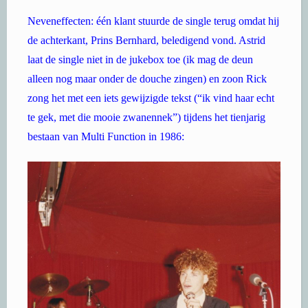
Neveneffecten: één klant stuurde de single terug omdat hij
de achterkant, Prins Bernhard, beledigend vond. Astrid
laat de single niet in de jukebox toe (ik mag de deun
alleen nog maar onder de douche zingen) en zoon Rick
zong het met een iets gewijzigde tekst (“ik vind haar echt
te gek, met die mooie zwanennek”) tijdens het tienjarig
bestaan van Multi Function in 1986: