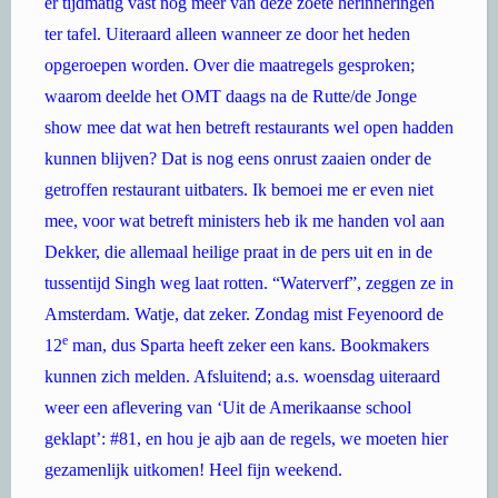
er tijdmatig vast nog meer van deze zoete herinneringen
ter tafel. Uiteraard alleen wanneer ze door het heden
opgeroepen worden. Over die maatregels gesproken;
waarom deelde het OMT daags na de Rutte/de Jonge
show mee dat wat hen betreft restaurants wel open hadden
kunnen blijven? Dat is nog eens onrust zaaien onder de
getroffen restaurant uitbaters. Ik bemoei me er even niet
mee, voor wat betreft ministers heb ik me handen vol aan
Dekker, die allemaal heilige praat in de pers uit en in de
tussentijd Singh weg laat rotten. “Waterverf”, zeggen ze in
Amsterdam. Watje, dat zeker. Zondag mist Feyenoord de
e
12
man, dus Sparta heeft
zeker een kans. Bookmakers
kunnen zich melden. Afsluitend; a.s. woensdag uiteraard
weer een aflevering van ‘Uit de Amerikaanse school
geklapt’: #81, en hou je ajb aan de regels, we moeten hier
gezamenlijk uitkomen! Heel fijn weekend.