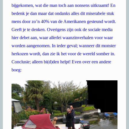
bijgekomen, wat die man toch aan nonsens uitkraamt! En
bedenk je dan maar dat ondanks alles dit miserabele stuk
mens door zo’n 40% van de Amerikanen gesteund wordt.
Geeft je te denken. Overigens zijn ook de sociale media
hier debet aan, waar allerlei waanzinverhalen voor waar
worden aangenomen. In ieder geval; wanneer dit monster
herkozen wordt, dan zie ik het voor de wereld somber in.
Conclusie; alleen bi(d)den helpt! Even over een andere
boeg: