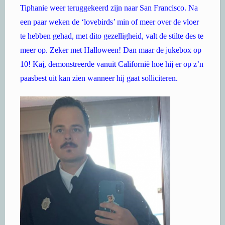
Tiphanie weer teruggekeerd zijn naar San Francisco. Na
een paar weken de ‘lovebirds’ min of meer over de vloer
te hebben gehad, met dito gezelligheid, valt de stilte des te
meer op. Zeker met Halloween! Dan maar de jukebox op
10! Kaj, demonstreerde vanuit Californië hoe hij er op z’n
paasbest uit kan zien wanneer hij gaat solliciteren.