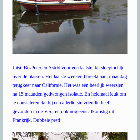
Juist; Bo-Peter en Astrid voor een laatste, kil sloeptochtje
over de plassen. Het laatste weekend breekt aan, maandag
terugkeer naar Californië. Het was een heerlijk weerzien
na 15 maanden gedwongen isolatie. En helemaal leuk om
te constateren dat hij een allerliefste vriendin heeft
gevonden in de V.S., en ook nog eens afkomstig uit
Frankrijk. Dubbele pret!