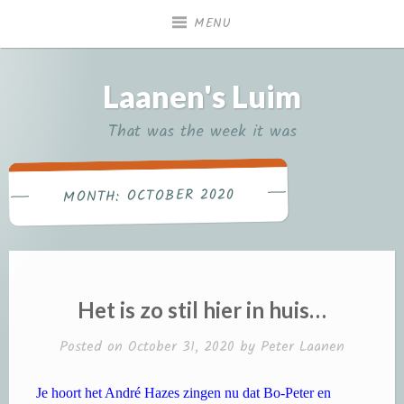
Skip
MENU
to
content
Laanen's Luim
That was the week it was
OCTOBER 2020
MONTH:
Het is zo stil hier in huis…
Posted on
October 31, 2020
by
Peter Laanen
Je hoort het André Hazes zingen nu dat Bo-Peter en