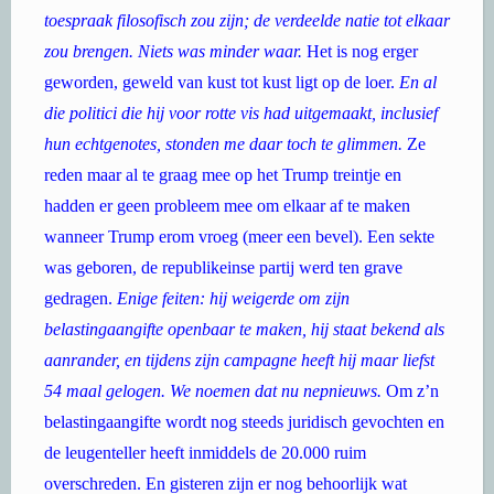
toespraak filosofisch zou zijn; de verdeelde natie tot elkaar
zou brengen. Niets was minder waar.
Het is nog erger
geworden, geweld van kust tot kust ligt op de loer.
En al
die politici die hij voor rotte vis had uitgemaakt, inclusief
hun echtgenotes, stonden me daar toch te glimmen.
Ze
reden maar al te graag mee op het Trump treintje en
hadden er geen probleem mee om elkaar af te maken
wanneer Trump erom vroeg (meer een bevel). Een sekte
was geboren, de republikeinse partij werd ten grave
gedragen.
Enige feiten: hij weigerde om zijn
belastingaangifte openbaar te maken, hij staat bekend als
aanrander, en tijdens zijn campagne heeft hij maar liefst
54 maal gelogen. We noemen dat nu nepnieuws.
Om z’n
belastingaangifte wordt nog steeds juridisch gevochten en
de leugenteller heeft inmiddels de 20.000 ruim
overschreden. En gisteren zijn er nog behoorlijk wat