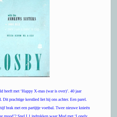
d heeft met ‘Happy X-mas (war is over)’. 40 jaar
Dit prachtige kerstlied liet hij ons achter. Een parel.
chijf brak met een partijtje voetbal. Twee nieuwe knieën
 ‘blue mood’? Snel L1 indrukken waar Mud met ‘Lonely