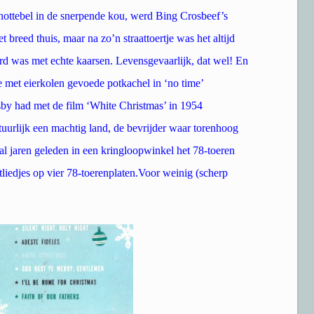
nottebel in de snerpende kou, werd Bing Crosbeef’s
breed thuis, maar na zo’n straattoertje was het altijd
d was met echte kaarsen. Levensgevaarlijk, dat wel! En
 met eierkolen gevoede potkachel in ‘no time’
by had met de film ‘White Christmas’ in 1954
uurlijk een machtig land, de bevrijder waar torenhoog
l jaren geleden in een kringloopwinkel het 78-toeren
liedjes op vier 78-toerenplaten.Voor weinig (scherp