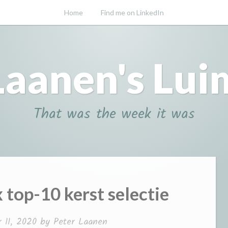
Home
Find me on LinkedIn
Laanen's Lui
That was the week it was
 top-10 kerst selectie
 11, 2020
by
Peter Laanen