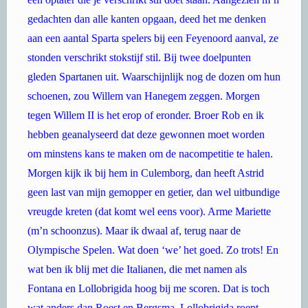
gedachten dan alle kanten opgaan, deed het me denken
aan een aantal Sparta spelers bij een Feyenoord aanval, ze
stonden verschrikt stokstijf stil. Bij twee doelpunten
gleden Spartanen uit. Waarschijnlijk nog de dozen om hun
schoenen, zou Willem van Hanegem zeggen. Morgen
tegen Willem II is het erop of eronder. Broer Rob en ik
hebben geanalyseerd dat deze gewonnen moet worden
om minstens kans te maken om de nacompetitie te halen.
Morgen kijk ik bij hem in Culemborg, dan heeft Astrid
geen last van mijn gemopper en getier, dan wel uitbundige
vreugde kreten (dat komt wel eens voor). Arme Mariette
(m’n schoonzus). Maar ik dwaal af, terug naar de
Olympische Spelen. Wat doen ‘we’ het goed. Zo trots! En
wat ben ik blij met die Italianen, die met namen als
Fontana en Lollobrigida hoog bij me scoren. Dat is toch
wat anders dan Roest en Bergsma. Lollobrigida roept