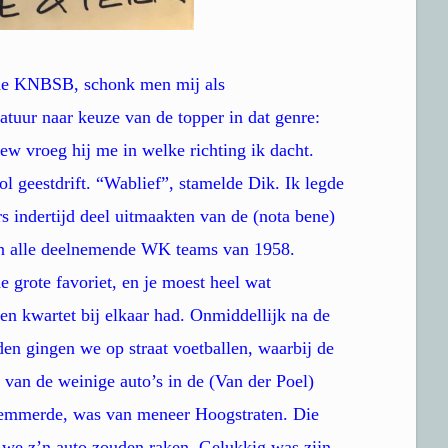
n de KNBSB, schonk men mij als
atuur naar keuze van de topper in dat genre:
ew vroeg hij me in welke richting ik dacht.
ol geestdrift. “Wablief”, stamelde Dik. Ik legde
s indertijd deel uitmaakten van de (nota bene)
an alle deelnemende WK teams van 1958.
 grote favoriet, en je moest heel wat
n kwartet bij elkaar had. Onmiddellijk na de
en gingen we op straat voetballen, waarbij de
 van de weinige auto’s in de (Van der Poel)
belemmerde, was van meneer Hoogstraten. Die
 we z’n auto zouden raken. Gelukkig was zijn