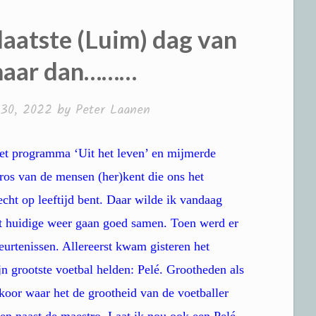
laatste (Luim) dag van
 maar dan………
30, 2022
by
Peter Laanen
t programma ‘Uit het leven’ en mijmerde
gros van de mensen (her)kent die ons het
 echt op leeftijd bent. Daar wilde ik vandaag
et huidige weer gaan goed samen. Toen werd er
eurtenissen. Allereerst kwam gisteren het
n grootste voetbal helden: Pelé. Grootheden als
oor waar het de grootheid van de voetballer
hen naast de maestro. Laat ik nou ook een Pelé