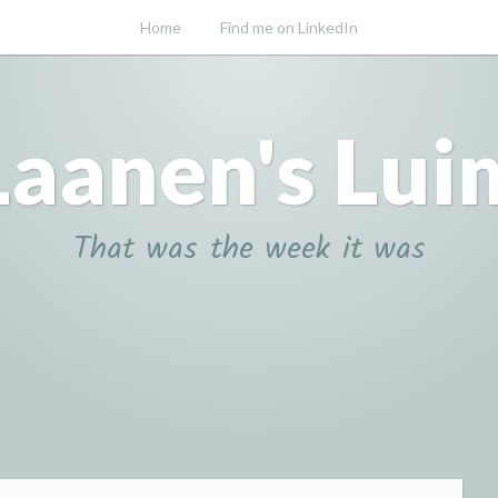
Home
Find me on LinkedIn
Laanen's Lui
That was the week it was