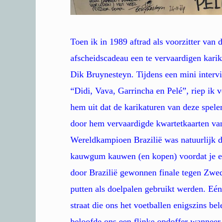
Toen ik in 1989 aftrad als voorzitter va
afscheidscadeau een te vervaardigen karik
Dik Bruynesteyn. Tijdens een mini intervi
“Didi, Vava, Garrincha en Pelé”, riep ik v
hem uit dat de karikaturen van deze speler
door hem vervaardigde kwartetkaarten v
Wereldkampioen Brazilië was natuurlijk de
kauwgum kauwen (en kopen) voordat je ee
door Brazilië gewonnen finale tegen Zwed
putten als doelpalen gebruikt werden. Eén
straat die ons het voetballen enigszins 
beloofde ons een flinke opdoffer wanneer