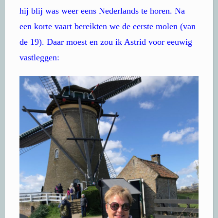
hij blij was weer eens Nederlands te horen. Na
een korte vaart bereikten we de eerste molen (van
de 19). Daar moest en zou ik Astrid voor eeuwig
vastleggen: