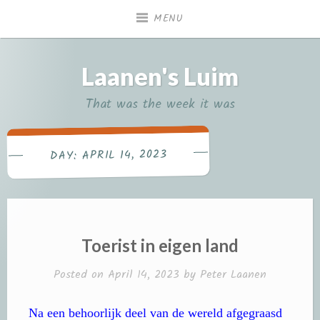
Skip
MENU
to
content
Laanen's Luim
That was the week it was
APRIL 14, 2023
DAY:
Toerist in eigen land
Posted on
April 14, 2023
by
Peter Laanen
Na een behoorlijk deel van de wereld afgegraasd