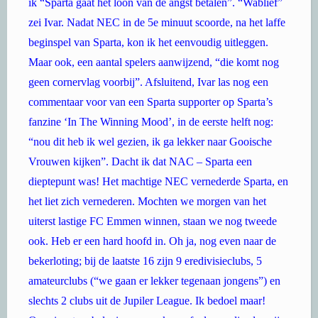
ik “Sparta gaat het loon van de angst betalen”. “Wablief”
zei Ivar. Nadat NEC in de 5e minuut scoorde, na het laffe
beginspel van Sparta, kon ik het eenvoudig uitleggen.
Maar ook, een aantal spelers aanwijzend, “die komt nog
geen cornervlag voorbij”. Afsluitend, Ivar las nog een
commentaar voor van een Sparta supporter op Sparta’s
fanzine ‘In The Winning Mood’, in de eerste helft nog:
“nou dit heb ik wel gezien, ik ga lekker naar Gooische
Vrouwen kijken”. Dacht ik dat NAC – Sparta een
dieptepunt was! Het machtige NEC vernederde Sparta, en
het liet zich vernederen. Mochten we morgen van het
uiterst lastige FC Emmen winnen, staan we nog tweede
ook. Heb er een hard hoofd in. Oh ja, nog even naar de
bekerloting; bij de laatste 16 zijn 9 eredivisieclubs, 5
amateurclubs (“we gaan er lekker tegenaan jongens”) en
slechts 2 clubs uit de Jupiler League. Ik bedoel maar!