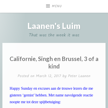
Skip
MENU
to
content
Laanen's Luim
That was the week it was
Californie, Singh en Brussel, 3 of a
kind
Posted on
March 12, 2017
by
Peter Laanen
Happy Sunday en excuses aan de trouwe lezers die me
gisteren ‘gemist’ hebben. Met name navolgende reactie
noopte me tot deze spijtbetuiging: