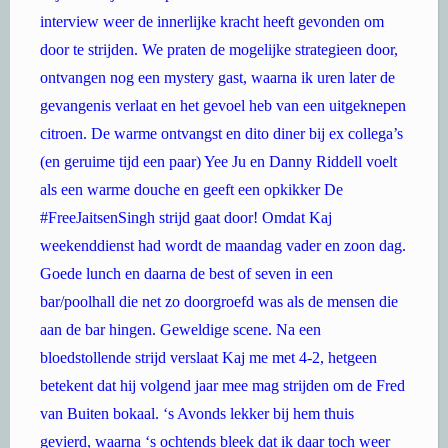
interview weer de innerlijke kracht heeft gevonden om
door te strijden. We praten de mogelijke strategieen door,
ontvangen nog een mystery gast, waarna ik uren later de
gevangenis verlaat en het gevoel heb van een uitgeknepen
citroen. De warme ontvangst en dito diner bij ex collega’s
(en geruime tijd een paar) Yee Ju en Danny Riddell voelt
als een warme douche en geeft een opkikker De
#FreeJaitsenSingh strijd gaat door! Omdat Kaj
weekenddienst had wordt de maandag vader en zoon dag.
Goede lunch en daarna de best of seven in een
bar/poolhall die net zo doorgroefd was als de mensen die
aan de bar hingen. Geweldige scene. Na een
bloedstollende strijd verslaat Kaj me met 4-2, hetgeen
betekent dat hij volgend jaar mee mag strijden om de Fred
van Buiten bokaal. ‘s Avonds lekker bij hem thuis
gevierd, waarna ‘s ochtends bleek dat ik daar toch weer