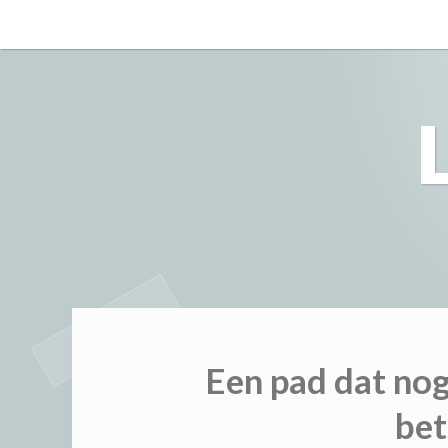
Skip
to
content
Een pad dat nog
bet