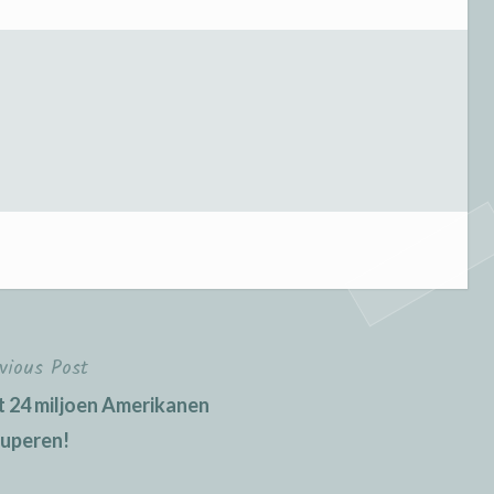
vious Post
t 24 miljoen Amerikanen
uperen!