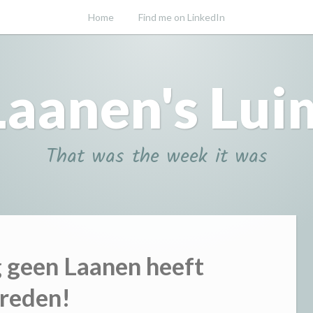
Home
Find me on LinkedIn
Laanen's Lui
That was the week it was
 geen Laanen heeft
reden!