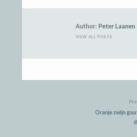
Author:
Peter Laanen
VIEW ALL POSTS
Pre
Post
Oranje zwijn gaa
navigation
d