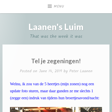
Skip
MENU
to
content
Laanen's Luim
That was the week it was
Tel je zegeningen!
Posted on
June 14, 2019
by
Peter Laanen
Welnu, ik zou van de 5 heertjes (mijn zonen) nog een
update foto sturen, maar daar gunden ze me slechts 1
(zegge een) indruk van tijdens hun broertjesavond/nacht: