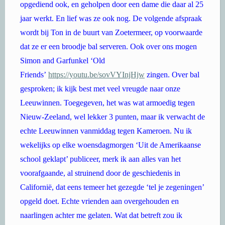
opgediend ook, en geholpen door een dame die daar al 25
jaar werkt. En lief was ze ook nog. De volgende afspraak
wordt bij Ton in de buurt van Zoetermeer, op voorwaarde
dat ze er een broodje bal serveren. Ook over ons mogen
Simon and Garfunkel ‘Old
Friends’
https://youtu.be/sovVYInjHjw
zingen. Over bal
gesproken; ik kijk best met veel vreugde naar onze
Leeuwinnen. Toegegeven, het was wat armoedig tegen
Nieuw-Zeeland, wel lekker 3 punten, maar ik verwacht de
echte Leeuwinnen vanmiddag tegen Kameroen. Nu ik
wekelijks op elke woensdagmorgen ‘Uit de Amerikaanse
school geklapt’ publiceer, merk ik aan alles van het
voorafgaande, al struinend door de geschiedenis in
Californië, dat eens temeer het gezegde ‘tel je zegeningen’
opgeld doet. Echte vrienden aan overgehouden en
naarlingen achter me gelaten. Wat dat betreft zou ik