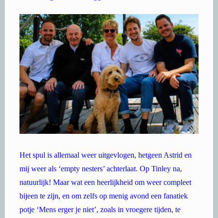
Het spul is allemaal weer uitgevlogen, hetgeen Astrid en
mij weer als ‘empty nesters’ achterlaat. Op Tinley na,
natuurlijk! Maar wat een heerlijkheid om weer compleet
bijeen te zijn, en om zelfs op menig avond een fanatiek
potje ‘Mens erger je niet’, zoals in vroegere tijden, te