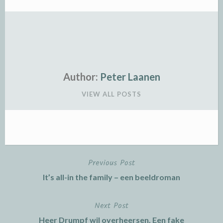
Author:
Peter Laanen
VIEW ALL POSTS
Previous Post
Post
It’s all-in the family – een beeldroman
navigation
Next Post
Heer Drumpf wil overheersen. Een fake