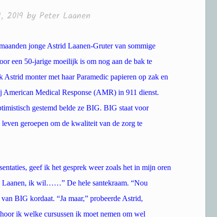
9, 2019
by
Peter Laanen
5 maanden jonge Astrid Laanen-Gruter van sommige
voor een 50-jarige moeilijk is om nog aan de bak te
k Astrid monter met haar Paramedic papieren op zak en
bij American Medical Response (AMR) in 911 dienst.
ptimistisch gestemd belde ze BIG. BIG staat voor
 leven geroepen om de kwaliteit van de zorg te
sentaties, geef ik het gesprek weer zoals het in mijn oren
d Laanen, ik wil……” De hele santekraam. “Nou
 van BIG kordaat. “Ja maar,” probeerde Astrid,
n hoor ik welke cursussen ik moet nemen om wel