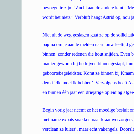
bevoegd te zijn.” Zucht aan de andere kant. “Me
wordt het niets.” Verbluft hangt Astrid op, nou ja,
Niet uit de weg geslagen gaat ze op de sollicitati
pagina om je aan te melden naar jouw leeftijd g
binnen, zonder redenen die hout snijden. Even 
manier gewoon bij bedrijven binnengestapt, imm
geboortebegeleidster. Komt ze binnen bij Kraam
denkt ‘die moet ik hebben’. Vervolgens heeft Ast
en binnen één jaar een driejarige opleiding afge
Begin vorig jaar neemt ze het moedige besluit o
met name expats snakken naar kraamverzorgers di
verclean ze luiers’, maar echt vakengels. Doorsl