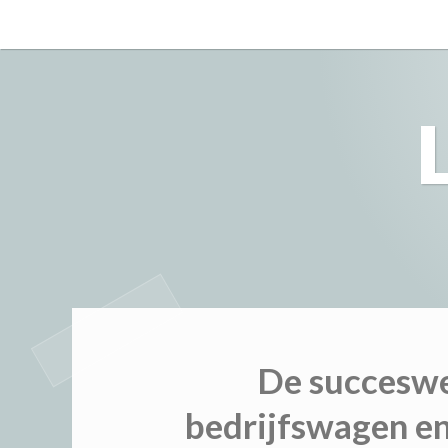
Skip
to
content
De succeswe
bedrijfswagen e