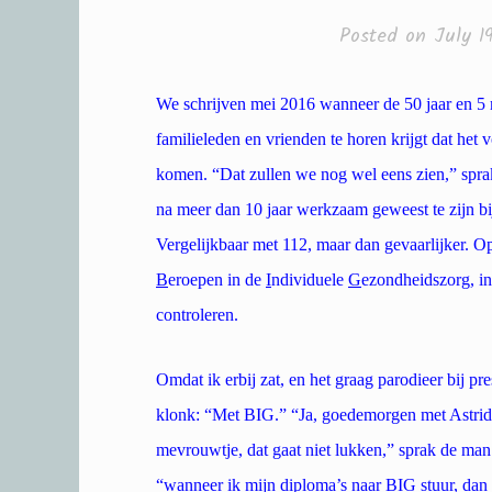
Posted on
July 1
We schrijven mei 2016 wanneer de 50 jaar en 
familieleden en vrienden te horen krijgt dat het 
komen. “Dat zullen we nog wel eens zien,” spra
na meer dan 10 jaar werkzaam geweest te zijn 
Vergelijkbaar met 112, maar dan gevaarlijker. O
B
eroepen in de
I
ndividuele
G
ezondheidszorg, in
controleren.
Omdat ik erbij zat, en het graag parodieer bij pre
klonk: “Met BIG.” “Ja, goedemorgen met Astri
mevrouwtje, dat gaat niet lukken,” sprak de man
“wanneer ik mijn diploma’s naar BIG stuur, da