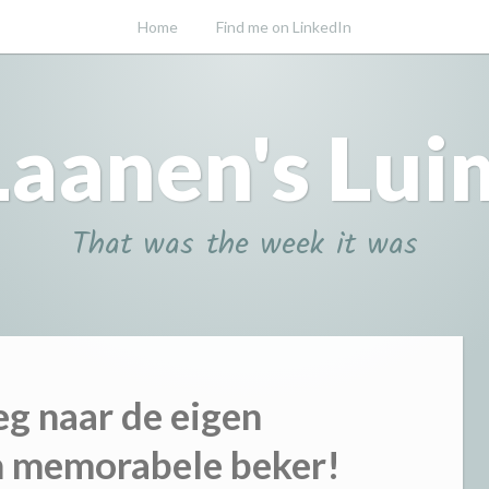
Home
Find me on LinkedIn
Laanen's Lui
That was the week it was
g naar de eigen
n memorabele beker!