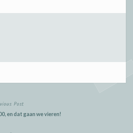
vious Post
0, en dat gaan we vieren!