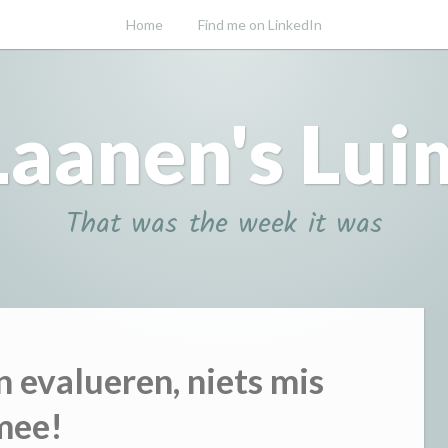
Home
Find me on LinkedIn
Laanen's Lui
That was the week it was
 evalueren, niets mis
mee!