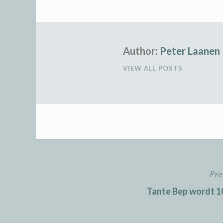
Author:
Peter Laanen
VIEW ALL POSTS
Pre
Post
Tante Bep wordt 10
navigation