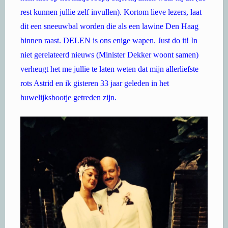
rest kunnen jullie zelf invullen). Kortom lieve lezers, laat
dit een sneeuwbal worden die als een lawine Den Haag
binnen raast. DELEN is ons enige wapen. Just do it! In
niet gerelateerd nieuws (Minister Dekker woont samen)
verheugt het me jullie te laten weten dat mijn allerliefste
rots Astrid en ik gisteren 33 jaar geleden in het
huwelijksbootje getreden zijn.