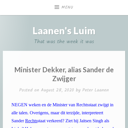
Skip
MENU
to
content
Laanen's Luim
That was the week it was
Minister Dekker, alias Sander de
Zwijger
Posted on
August 28, 2020
by
Peter Laanen
NEGEN weken en de Minister van Rechtsstaat zwijgt in
alle talen. Overigens, maar dit terzijde, interpreteert
Sander
Rechts
staat verkeerd? Ziet hij Jaitsen Singh als