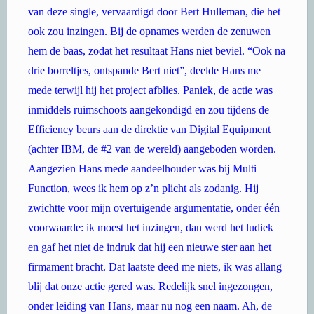
van deze single, vervaardigd door Bert Hulleman, die het
ook zou inzingen. Bij de opnames werden de zenuwen
hem de baas, zodat het resultaat Hans niet beviel. “Ook na
drie borreltjes, ontspande Bert niet”, deelde Hans me
mede terwijl hij het project afblies. Paniek, de actie was
inmiddels ruimschoots aangekondigd en zou tijdens de
Efficiency beurs aan de direktie van Digital Equipment
(achter IBM, de #2 van de wereld) aangeboden worden.
Aangezien Hans mede aandeelhouder was bij Multi
Function, wees ik hem op z’n plicht als zodanig. Hij
zwichtte voor mijn overtuigende argumentatie, onder één
voorwaarde: ik moest het inzingen, dan werd het ludiek
en gaf het niet de indruk dat hij een nieuwe ster aan het
firmament bracht. Dat laatste deed me niets, ik was allang
blij dat onze actie gered was. Redelijk snel ingezongen,
onder leiding van Hans, maar nu nog een naam. Ah, de