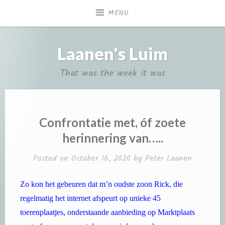
Skip
MENU
to
content
Laanen's Luim
That was the week it was
Confrontatie met, óf zoete
herinnering van…..
Posted on
October 16, 2020
by
Peter Laanen
Zo kon het gebeuren dat m’n oudste zoon Rick, die
regelmatig het internet afspeurt op unieke 45
toerenplaatjes, onderstaande aanbieding op Marktplaats