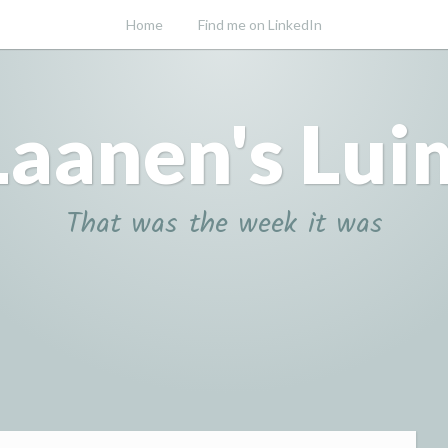
Home
Find me on LinkedIn
Laanen's Lui
That was the week it was