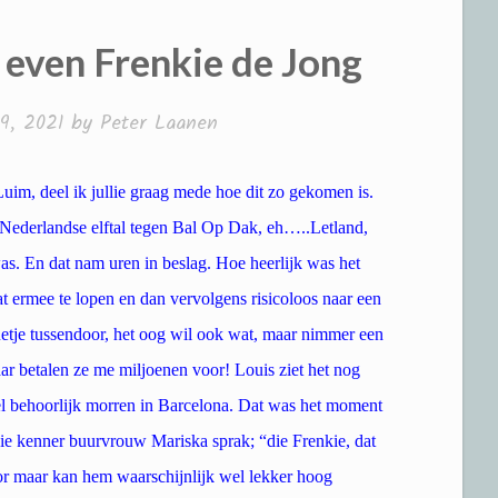
even Frenkie de Jong
9, 2021
by
Peter Laanen
uim, deel ik jullie graag mede hoe dit zo gekomen is.
t Nederlandse elftal tegen Bal Op Dak, eh…..Letland,
s. En dat nam uren in beslag. Hoe heerlijk was het
at ermee te lopen en dan vervolgens risicoloos naar een
ouetje tussendoor, het oog wil ook wat, maar nimmer een
aar betalen ze me miljoenen voor! Louis ziet het nog
el behoorlijk morren in Barcelona. Dat was het moment
ie kenner buurvrouw Mariska sprak; “die Frenkie, dat
voor maar kan hem waarschijnlijk wel lekker hoog