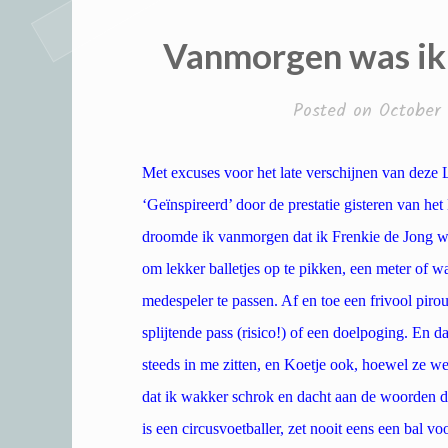
Vanmorgen was ik 
Posted on
October 
Met excuses voor het late verschijnen van deze L
‘Geïnspireerd’ door de prestatie gisteren van he
droomde ik vanmorgen dat ik Frenkie de Jong wa
om lekker balletjes op te pikken, een meter of w
medespeler te passen. Af en toe een frivool pir
splijtende pass (risico!) of een doelpoging. En d
steeds in me zitten, en Koetje ook, hoewel ze w
dat ik wakker schrok en dacht aan de woorden d
is een circusvoetballer, zet nooit eens een bal 