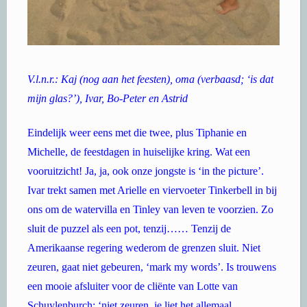
V.l.n.r.: Kaj (nog aan het feesten), oma (verbaasd; ‘is dat
mijn glas?’), Ivar, Bo-Peter en Astrid
Eindelijk weer eens met die twee, plus Tiphanie en
Michelle, de feestdagen in huiselijke kring. Wat een
vooruitzicht! Ja, ja, ook onze jongste is ‘in the picture’.
Ivar trekt samen met Arielle en viervoeter Tinkerbell in bij
ons om de watervilla en Tinley van leven te voorzien. Zo
sluit de puzzel als een pot, tenzij…… Tenzij de
Amerikaanse regering wederom de grenzen sluit. Niet
zeuren, gaat niet gebeuren, ‘mark my words’. Is trouwens
een mooie afsluiter voor de cliënte van Lotte van
Schuylenburch: ‘niet zeuren, je liet het allemaal