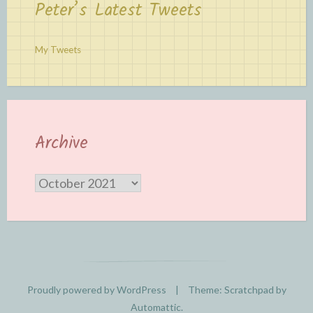
Peter’s Latest Tweets
My Tweets
Archive
Archive
Proudly powered by WordPress
|
Theme: Scratchpad by
Automattic
.