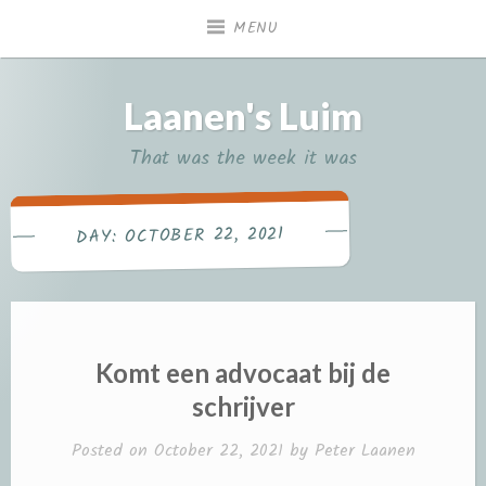
Skip
MENU
to
content
Laanen's Luim
That was the week it was
OCTOBER 22, 2021
DAY:
Komt een advocaat bij de
schrijver
Posted on
October 22, 2021
by
Peter Laanen