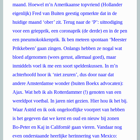
maand. Hoewel m’n Amerikaanse topvriend (Hollander
eigenlijk) Fred van Buiten geestig opmerkte dat in de
huidige maand ‘ober’ zit. Terug naar de ‘P’: uitnodiging
voor een griepprik, een coronaprik (de derde) en in de pen
een pneumokokkenprik. Ik ben meteen spontaan ‘Meester
Prikkebeen’ gaan zingen. Onlangs hebben ze nogal wat
bloed afgenomen (wees gerust, allemaal goed), maar
inmiddels voel ik me een soort speldenkussen. In m’n
achterhoofd hoor ik ‘niet zeuren’, dus door naar dat
andere Amsterdamse wonder (buiten Boekx advocaten):
Ajax. Wat heb ik als Rotterdammer (!) genoten van een
wereldpot voetbal. In jaren niet gezien. Hier hou ik het bij.
Waar Astrid en ik ook ongelooflijke voorpret van hebben
is het gegeven dat we kerst en oud en nieuw bij zonen
Bo-Peter en Kaj in Californië gaan vieren. Vandaar nog
even onderstaande heerlijke herinnering van Mexico: