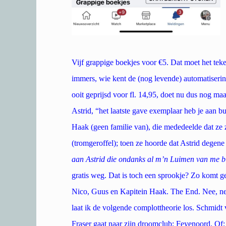
Vijf grappige boekjes voor €5. Dat moet het te
immers, wie kent de (nog levende) automatiseri
ooit geprijsd voor fl. 14,95, doet nu dus nog ma
Astrid, “het laatste gave exemplaar heb je aan
Haak (geen familie van), die mededeelde dat ze
(tromgeroffel); toen ze hoorde dat Astrid degen
aan Astrid die ondanks al m’n Luimen van me bli
gratis weg. Dat is toch een sprookje? Zo komt g
Nico, Guus en Kapitein Haak. The End. Nee, nee,
laat ik de volgende complottheorie los. Schmidt
Fraser gaat naar zijn droomclub; Feyenoord. Of; 