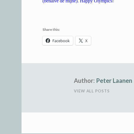
(behalve de mijne). Happy Olympics!
Share this:
Facebook
X
Author:
Peter Laanen
VIEW ALL POSTS