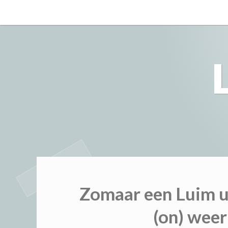
Skip
to
content
Zomaar een Luim ui
(on) weer