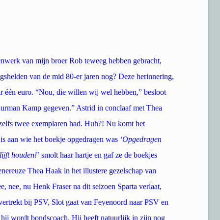
kenwerk van mijn broer Rob teweeg hebben gebracht,
ngshelden van de mid 80-er jaren nog? Deze herinnering,
ar één euro. “Nou, die willen wij wel hebben,” besloot
 buurman Kamp gegeven.” Astrid in conclaaf met Thea
 zelfs twee exemplaren had. Huh?! Nu komt het
e is aan wie het boekje opgedragen was
‘Opgedragen
jft
houden!’
smolt haar hartje en gaf ze de boekjes
enereuze Thea Haak in het illustere gezelschap van
 nee, nu Henk Fraser na dit seizoen Sparta verlaat,
 vertrekt bij PSV, Slot gaat van Feyenoord naar PSV en
hij wordt bondscoach. Hij heeft natuurlijk in zijn nog