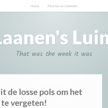
Home
Find me on LinkedIn
Laanen's Lui
That was the week it was
t de losse pols om het
 te vergeten!