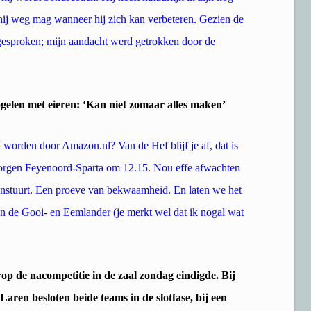
 hij weg mag wanneer hij zich kan verbeteren. Gezien de
s gesproken; mijn aandacht werd getrokken door de
elen met eieren: ‘Kan niet zomaar alles maken’
 worden door Amazon.nl? Van de Hef blijf je af, dat is
orgen Feyenoord-Sparta om 12.15. Nou effe afwachten
 instuurt. Een proeve van bekwaamheid. En laten we het
 in de Gooi- en Eemlander (je merkt wel dat ik nogal wat
de nacompetitie in de zaal zondag eindigde. Bij
ren besloten beide teams in de slotfase, bij een