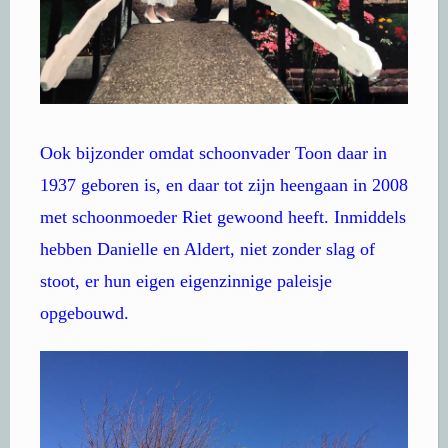
Ook bijzonder omdat schoonvader Toon daar in
1937 geboren is, en daar tot zijn heengaan in 2008
met schoonmoeder Riet gewoond heeft. Inmiddels
hebben Danielle en Aldert, niet zonder slag of
stoot, er hun eigen eigenzinnige paleisje
opgebouwd.