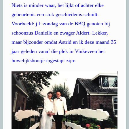
Niets is minder waar, het lijkt of achter elke
gebeurtenis een stuk geschiedenis schuilt.
Voorbeeld: j.l. zondag van de BBQ genoten bij
schoonzus Danielle en zwager Aldert. Lekker,
maar bijzonder omdat Astrid en ik deze maand 35
jaar geleden vanaf die plek in Vinkeveen het
huwelijksbootje ingestapt zijn: