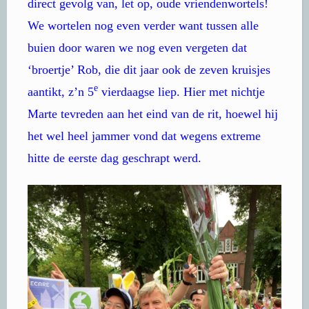
direct gevolg van, let op, oude vriendenwortels!
We wortelen nog even verder want tussen alle
buien door waren we nog even vergeten dat
‘broertje’ Rob, die dit jaar ook de zeven kruisjes
e
aantikt, z’n 5
vierdaagse liep. Hier met nichtje
Marte tevreden aan het eind van de rit, hoewel hij
het wel heel jammer vond dat wegens extreme
hitte de eerste dag geschrapt werd.