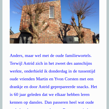
Anders, maar wel met de oude familiewortels.
Terwijl Astrid zich in het zweet des aanschijns
werkte, onderhield ik donderdag in de tussentijd
oude vrienden Martin en Yvon Corsten met een
drankje en door Astrid geprepareerde snacks. Het
is 60 jaar geleden dat we elkaar hebben leren
kennen op dansles. Dan passeren heel wat oude