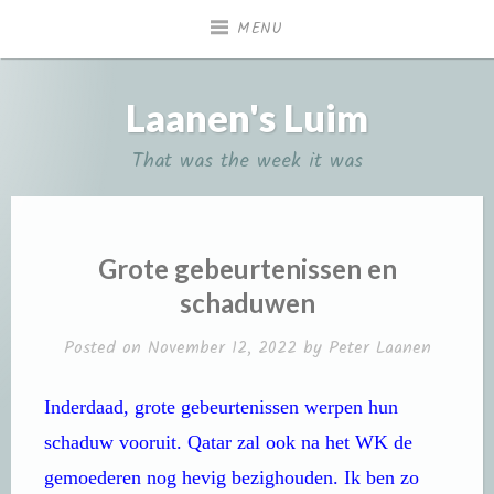
Skip
MENU
to
content
Laanen's Luim
That was the week it was
Grote gebeurtenissen en
schaduwen
Posted on
November 12, 2022
by
Peter Laanen
Inderdaad, grote gebeurtenissen werpen hun
schaduw vooruit. Qatar zal ook na het WK de
gemoederen nog hevig bezighouden. Ik ben zo