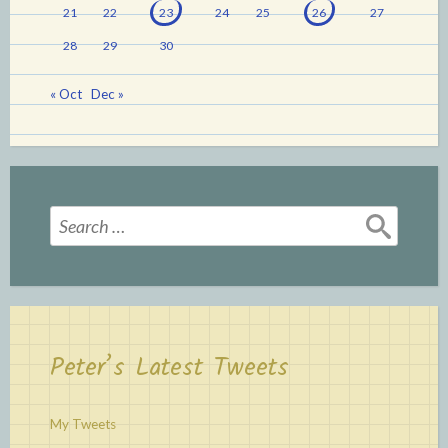
21
22
23
24
25
26
27
28
29
30
« Oct
Dec »
Search
for:
Peter’s Latest Tweets
My Tweets