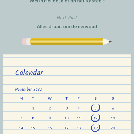
Wel in Heiloo, niet op het Kasteel?
navigation
Next Post
Alles draait om de eenvoud
Calendar
November 2022
M
T
W
T
F
S
S
1
2
3
4
5
6
7
8
9
10
11
12
13
14
15
16
17
18
19
20