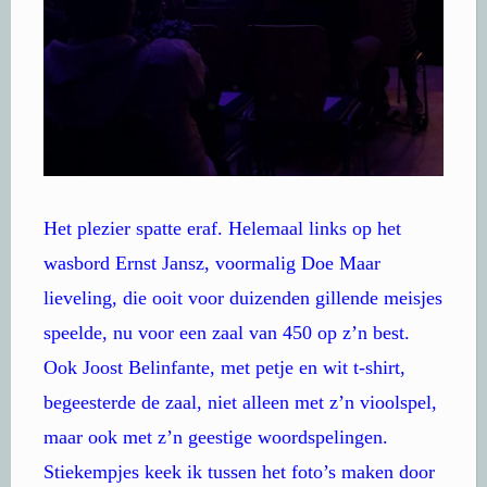
Het plezier spatte eraf. Helemaal links op het
wasbord Ernst Jansz, voormalig Doe Maar
lieveling, die ooit voor duizenden gillende meisjes
speelde, nu voor een zaal van 450 op z’n best.
Ook Joost Belinfante, met petje en wit t-shirt,
begeesterde de zaal, niet alleen met z’n vioolspel,
maar ook met z’n geestige woordspelingen.
Stiekempjes keek ik tussen het foto’s maken door