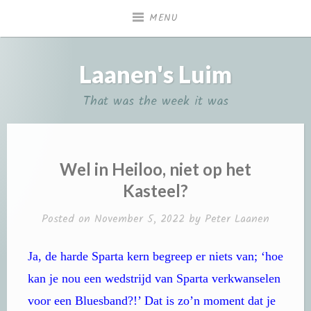
Skip
MENU
to
content
Laanen's Luim
That was the week it was
Wel in Heiloo, niet op het
Kasteel?
Posted on
November 5, 2022
by
Peter Laanen
Ja, de harde Sparta kern begreep er niets van; ‘hoe
kan je nou een wedstrijd van Sparta verkwanselen
voor een Bluesband?!’ Dat is zo’n moment dat je