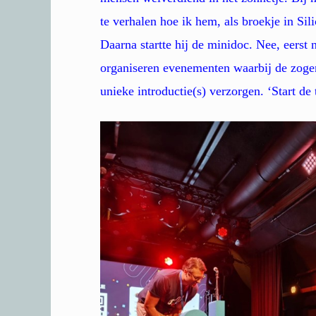
te verhalen hoe ik hem, als broekje in Sili
Daarna startte hij de minidoc. Nee, eerst 
organiseren evenementen waarbij de zoge
unieke introductie(s) verzorgen. ‘Start de 