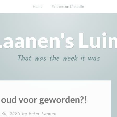
Home
Find me on LinkedIn
Laanen's Lui
That was the week it was
o oud voor geworden?!
 30, 2024
by
Peter Laanen