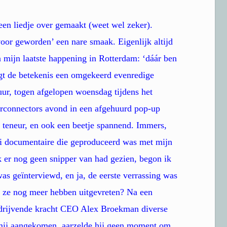
 een liedje over gemaakt (weet wel zeker).
oor geworden’ een nare smaak. Eigenlijk altijd
 mijn laatste happening in Rotterdam: ‘dáár ben
gt de betekenis een omgekeerd evenredige
tuur, togen afgelopen woensdag tijdens het
erconnectors avond in een afgehuurd pop-up
e teneur, en ook een beetje spannend. Immers,
ni documentaire die geproduceerd was met mijn
k er nog geen snipper van had gezien, begon ik
was geïnterviewd, en ja, de eerste verrassing was
n ze nog meer hebben uitgevreten? Na een
te drijvende kracht CEO Alex Broekman diverse
 mij aangekomen, aarzelde hij geen moment om