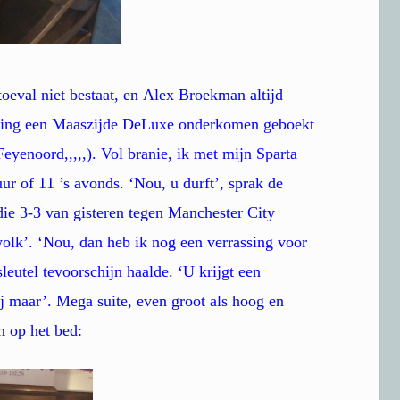
oeval niet bestaat, en Alex Broekman altijd
rassing een Maaszijde DeLuxe onderkomen geboekt
yenoord,,,,,). Vol branie, ik met mijn Sparta
ur of 11 ’s avonds. ‘Nou, u durft’, sprak de
 die 3-3 van gisteren tegen Manchester City
wolk’. ‘Nou, dan heb ik nog een verrassing voor
sleutel tevoorschijn haalde. ‘U krijgt een
ij maar’. Mega suite, even groot als hoog en
n op het bed: