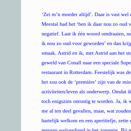
‘Zei m’n moeder altijd’. Daar is vast wel
Meestal had het ‘ben ik daar nou zo oud v
negatief. Laat ik één woord omdraaien, na
ik nou zo oud voor geworden’ en dan krij
smaak. Astrid en ik, met Astrid aan het s
geweld van Conall naar een speciale Sup
restaurant in Rotterdam. Feestelijk was d
het zou ook de ‘première’ zijn van de mi
activiteiten/leven als onderwerp. Omdat i
toch enigszins onrustig te worden. Ja, ik 
me al ten deel gevallen, maar, wat zoude
hartelijk welkom en een aperitiefje, zet
mensen welverdiend in het zonnetje. Bij