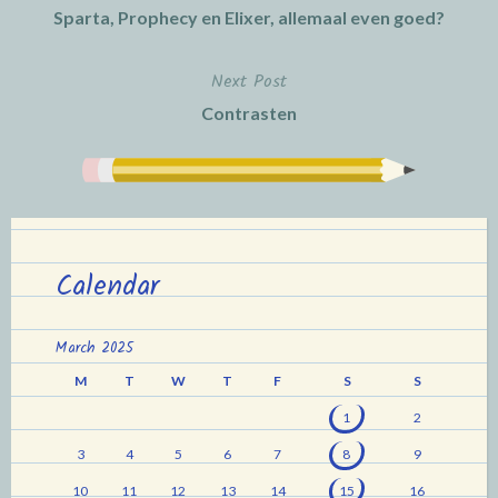
Sparta, Prophecy en Elixer, allemaal even goed?
navigation
Next Post
Contrasten
Calendar
March 2025
M
T
W
T
F
S
S
1
2
3
4
5
6
7
8
9
10
11
12
13
14
15
16