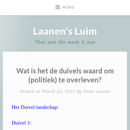
Skip
MENU
to
content
Laanen's Luim
That was the week it was
Wat is het de duivels waard om
(politiek) te overleven?
Posted on
March 22, 2025
by
Peter Laanen
Het Duivel landschap:
Duivel 1: