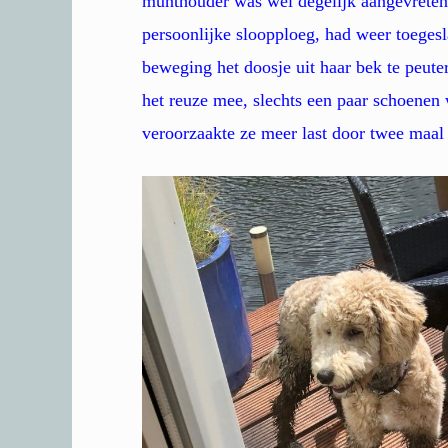
munthouder was wel degelijk aangevreten
persoonlijke sloopploeg, had weer toegesl
beweging het doosje uit haar bek te peute
het reuze mee, slechts een paar schoenen
veroorzaakte ze meer last door twee maal 