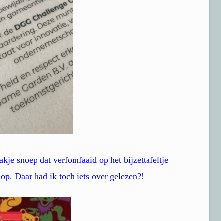
kje snoep dat verfomfaaid op het bijzettafeltje
dop. Daar had ik toch iets over gelezen?!