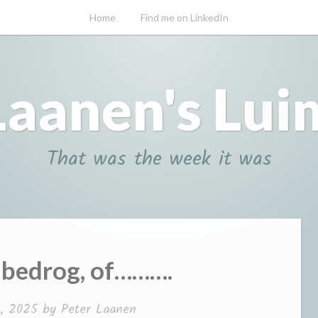
Home
Find me on LinkedIn
Laanen's Lui
That was the week it was
 bedrog, of……….
, 2025
by
Peter Laanen